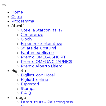
Attiva/disattiva
navigazione
Home
Ospiti
Programma
Attività
Cos’è la Starcon Italia?
Conferenze
Giochi
Esperienze interattive
Sfilata dei Costumi
Fantamodellismo
Premio OMEGA SHORT
Premio OMEGA GRAPHICS
Premio Alberto Lisiero
Biglietti
Biglietti con Hotel
Biglietti online
Espositori
Stampa
F.A.Q.
Il luogo
La struttura – Palacongressi