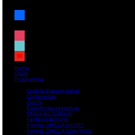
navigazione
facebook
x
instagram
tiktok
youtube
Home
Ospiti
Programma
Attività
Cos’è la Starcon Italia?
Conferenze
Giochi
Esperienze interattive
Sfilata dei Costumi
Fantamodellismo
Premio OMEGA SHORT
Premio OMEGA GRAPHICS