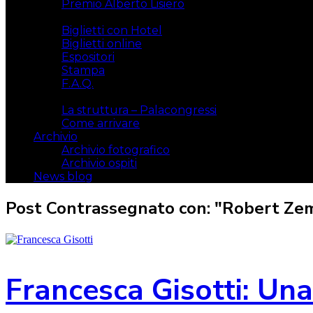
Premio Alberto Lisiero
Biglietti
Biglietti con Hotel
Biglietti online
Espositori
Stampa
F.A.Q.
Il luogo
La struttura – Palacongressi
Come arrivare
Archivio
Archivio fotografico
Archivio ospiti
News blog
Post Contrassegnato con: "Robert Ze
Francesca Gisotti: Una