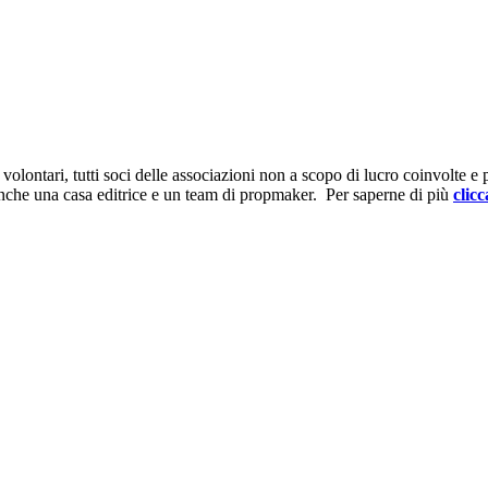
ontari, tutti soci delle associazioni non a scopo di lucro coinvolte e prov
anche una casa editrice e un team di propmaker. Per saperne di più
clicc