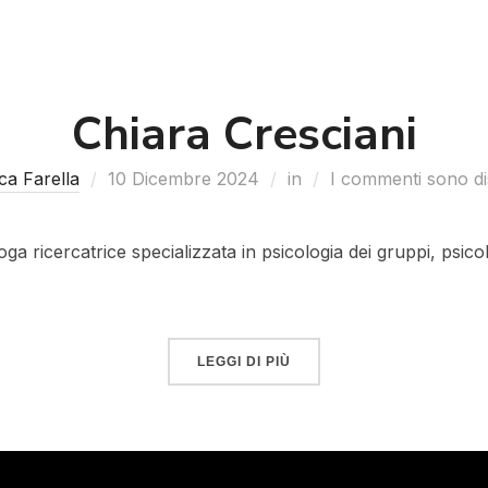
Chiara Cresciani
ca Farella
10 Dicembre 2024
in
I commenti sono disa
oga ricercatrice specializzata in psicologia dei gruppi, psico
LEGGI DI PIÙ