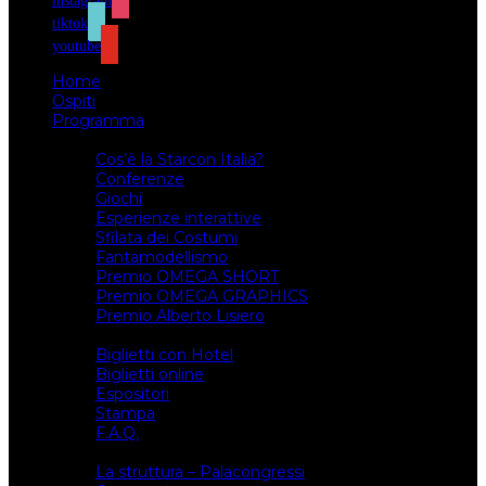
instagram
tiktok
youtube
Home
Ospiti
Programma
Attività
Cos’è la Starcon Italia?
Conferenze
Giochi
Esperienze interattive
Sfilata dei Costumi
Fantamodellismo
Premio OMEGA SHORT
Premio OMEGA GRAPHICS
Premio Alberto Lisiero
Biglietti
Biglietti con Hotel
Biglietti online
Espositori
Stampa
F.A.Q.
Il luogo
La struttura – Palacongressi