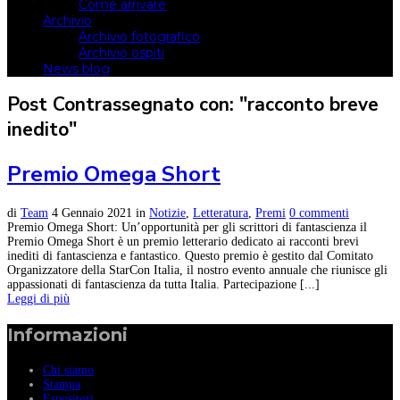
Come arrivare
Archivio
Archivio fotografico
Archivio ospiti
News blog
Post Contrassegnato con: "racconto breve
inedito"
Premio Omega Short
di
Team
4 Gennaio 2021
in
Notizie
,
Letteratura
,
Premi
0 commenti
Premio Omega Short: Un’opportunità per gli scrittori di fantascienza il
Premio Omega Short è un premio letterario dedicato ai racconti brevi
inediti di fantascienza e fantastico. Questo premio è gestito dal Comitato
Organizzatore della StarCon Italia, il nostro evento annuale che riunisce gli
appassionati di fantascienza da tutta Italia. Partecipazione [...]
Leggi di più
Informazioni
Chi siamo
Stampa
Espositori