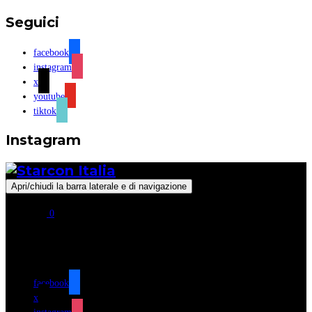
Seguici
facebook
instagram
x
youtube
tiktok
Instagram
Apri/chiudi la barra laterale e di navigazione
0
Seguici
facebook
x