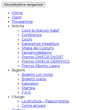
Attiva/disattiva navigazione
Home
Ospiti
Programma
Attività
Cos’è la Starcon Italia?
Conferenze
Giochi
Esperienze interattive
Sfilata dei Costumi
Fantamodellismo
Premio OMEGA SHORT
Premio OMEGA GRAPHICS
Premio Alberto Lisiero
Biglietti
Biglietti con Hotel
Biglietti online
Espositori
Stampa
F.A.Q.
Il luogo
La struttura – Palacongressi
Come arrivare