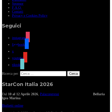
Sponsor
F.A.Q.
Contatti
Privacy e Cookies Policy
Seguici
instagram
facebook
x
youtube
tiktok
Ricerca per:
StarCon Italia 2026
Dal
10 al 12 Aprile 2026
,
Palacongressi
Bellaria
Igea Marina
Biglietti online