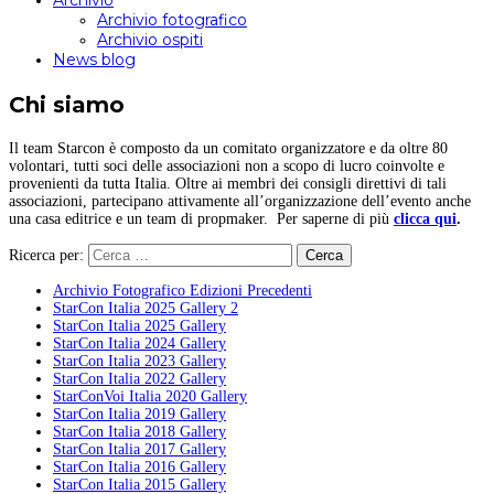
Archivio
Archivio fotografico
Archivio ospiti
News blog
Chi siamo
Il team Starcon è composto da un comitato organizzatore e da oltre 80
volontari, tutti soci delle associazioni non a scopo di lucro coinvolte e
provenienti da tutta Italia. Oltre ai membri dei consigli direttivi di tali
associazioni, partecipano attivamente all’organizzazione dell’evento anche
una casa editrice e un team di propmaker. Per saperne di più
clicca qui
.
Ricerca per:
Archivio Fotografico Edizioni Precedenti
StarCon Italia 2025 Gallery 2
StarCon Italia 2025 Gallery
StarCon Italia 2024 Gallery
StarCon Italia 2023 Gallery
StarCon Italia 2022 Gallery
StarConVoi Italia 2020 Gallery
StarCon Italia 2019 Gallery
StarCon Italia 2018 Gallery
StarCon Italia 2017 Gallery
StarCon Italia 2016 Gallery
StarCon Italia 2015 Gallery