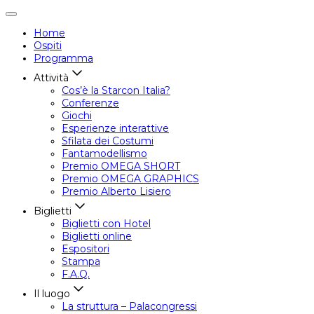
Attiva/disattiva
navigazione
Home
Ospiti
Programma
Attività
Cos’è la Starcon Italia?
Conferenze
Giochi
Esperienze interattive
Sfilata dei Costumi
Fantamodellismo
Premio OMEGA SHORT
Premio OMEGA GRAPHICS
Premio Alberto Lisiero
Biglietti
Biglietti con Hotel
Biglietti online
Espositori
Stampa
F.A.Q.
Il luogo
La struttura – Palacongressi