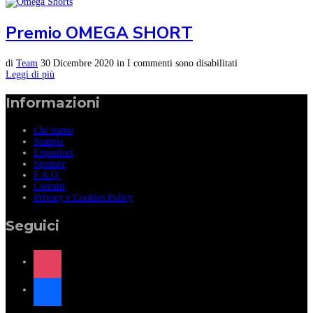
Premio OMEGA SHORT
di
Team
30 Dicembre 2020
in
I commenti sono disabilitati
Leggi di più
Informazioni
Chi siamo
Stampa
Espositori
Sponsor
F.A.Q.
Contatti
Privacy e Cookies Policy
Seguici
instagram
facebook
x