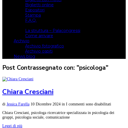
Biglietti online
Espositori
Stampa
F.A.Q.
Il luogo
La struttura – Palacongressi
Come arrivare
Archivio
Archivio fotografico
Archivio ospiti
News blog
Post Contrassegnato con: "psicologa"
Chiara Cresciani
di
Jessica Farella
10 Dicembre 2024
in
I commenti sono disabilitati
Chiara Cresciani, psicologa ricercatrice specializzata in psicologia dei
gruppi, psicologia sociale, comunicazione
Leggi di più