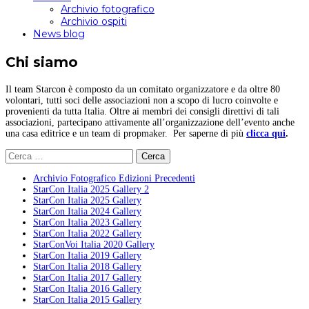
Archivio fotografico
Archivio ospiti
News blog
Chi siamo
Il team Starcon è composto da un comitato organizzatore e da oltre 80
volontari, tutti soci delle associazioni non a scopo di lucro coinvolte e
provenienti da tutta Italia. Oltre ai membri dei consigli direttivi di tali
associazioni, partecipano attivamente all’organizzazione dell’evento anche
una casa editrice e un team di propmaker. Per saperne di più
clicca qui
.
Ricerca
per:
Archivio Fotografico Edizioni Precedenti
StarCon Italia 2025 Gallery 2
StarCon Italia 2025 Gallery
StarCon Italia 2024 Gallery
StarCon Italia 2023 Gallery
StarCon Italia 2022 Gallery
StarConVoi Italia 2020 Gallery
StarCon Italia 2019 Gallery
StarCon Italia 2018 Gallery
StarCon Italia 2017 Gallery
StarCon Italia 2016 Gallery
StarCon Italia 2015 Gallery