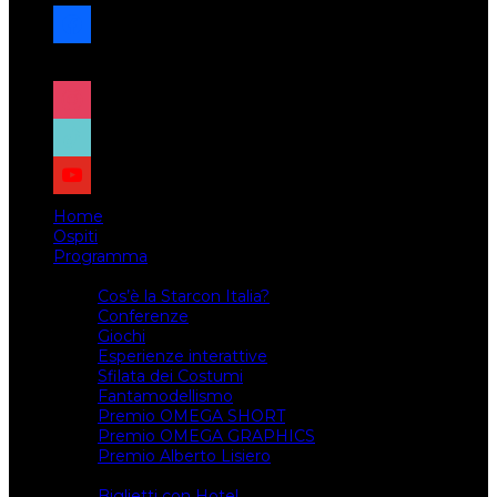
facebook
x
instagram
tiktok
youtube
Home
Ospiti
Programma
Attività
Cos’è la Starcon Italia?
Conferenze
Giochi
Esperienze interattive
Sfilata dei Costumi
Fantamodellismo
Premio OMEGA SHORT
Premio OMEGA GRAPHICS
Premio Alberto Lisiero
Biglietti
Biglietti con Hotel