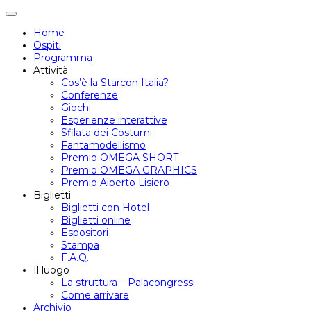
Attiva/disattiva
navigazione
Home
Ospiti
Programma
Attività
Cos’è la Starcon Italia?
Conferenze
Giochi
Esperienze interattive
Sfilata dei Costumi
Fantamodellismo
Premio OMEGA SHORT
Premio OMEGA GRAPHICS
Premio Alberto Lisiero
Biglietti
Biglietti con Hotel
Biglietti online
Espositori
Stampa
F.A.Q.
Il luogo
La struttura – Palacongressi
Come arrivare
Archivio