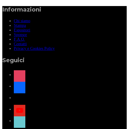
Informazioni
Chi siamo
Stampa
Espositori
Sponsor
F.A.Q.
Contatti
Privacy e Cookies Policy
Seguici
instagram
facebook
x
youtube
tiktok