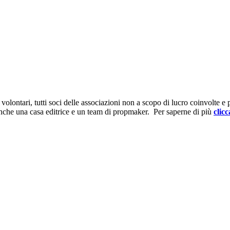
ontari, tutti soci delle associazioni non a scopo di lucro coinvolte e prov
anche una casa editrice e un team di propmaker. Per saperne di più
clicc