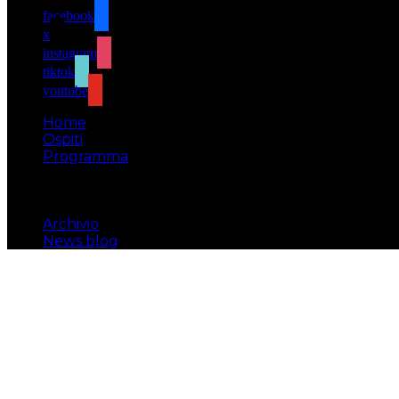
facebook
x
instagram
tiktok
youtube
Home
Ospiti
Programma
Attività
Biglietti
Il luogo
Archivio
News blog