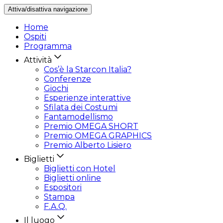
Attiva/disattiva navigazione
Home
Ospiti
Programma
Attività
Cos’è la Starcon Italia?
Conferenze
Giochi
Esperienze interattive
Sfilata dei Costumi
Fantamodellismo
Premio OMEGA SHORT
Premio OMEGA GRAPHICS
Premio Alberto Lisiero
Biglietti
Biglietti con Hotel
Biglietti online
Espositori
Stampa
F.A.Q.
Il luogo