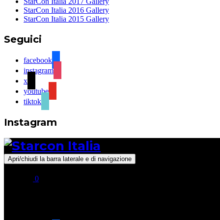
StarCon Italia 2017 Gallery
StarCon Italia 2016 Gallery
StarCon Italia 2015 Gallery
Seguici
facebook
instagram
x
youtube
tiktok
Instagram
Apri/chiudi la barra laterale e di navigazione
0
Seguici