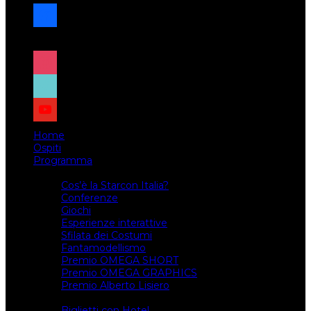
facebook
x
instagram
tiktok
youtube
Home
Ospiti
Programma
Attività
Cos’è la Starcon Italia?
Conferenze
Giochi
Esperienze interattive
Sfilata dei Costumi
Fantamodellismo
Premio OMEGA SHORT
Premio OMEGA GRAPHICS
Premio Alberto Lisiero
Biglietti
Biglietti con Hotel