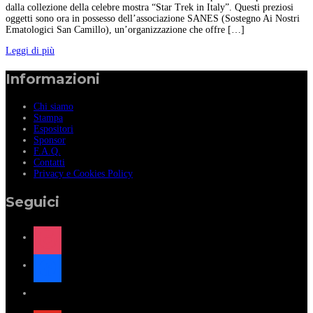
dalla collezione della celebre mostra “Star Trek in Italy”. Questi preziosi
oggetti sono ora in possesso dell’associazione SANES (Sostegno Ai Nostri
Ematologici San Camillo), un’organizzazione che offre […]
Leggi di più
Informazioni
Chi siamo
Stampa
Espositori
Sponsor
F.A.Q.
Contatti
Privacy e Cookies Policy
Seguici
instagram
facebook
x
youtube