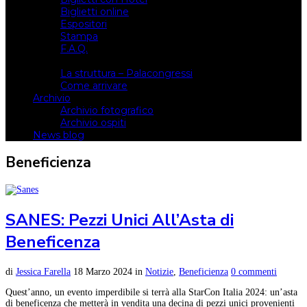
Biglietti online
Espositori
Stampa
F.A.Q.
Il luogo
La struttura – Palacongressi
Come arrivare
Archivio
Archivio fotografico
Archivio ospiti
News blog
Beneficienza
SANES: Pezzi Unici All’Asta di
Beneficenza
di
Jessica Farella
18 Marzo 2024
in
Notizie
,
Beneficienza
0 commenti
Quest’anno, un evento imperdibile si terrà alla StarCon Italia 2024: un’asta
di beneficenza che metterà in vendita una decina di pezzi unici provenienti