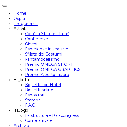
Attiva/disattiva
navigazione
Home
Ospiti
Programma
Attività
Cos’è la Starcon Italia?
Conferenze
Giochi
Esperienze interattive
Sfilata dei Costumi
Fantamodellismo
Premio OMEGA SHORT
Premio OMEGA GRAPHICS
Premio Alberto Lisiero
Biglietti
Biglietti con Hotel
Biglietti online
Espositori
Stampa
F.A.Q.
Il luogo
La struttura – Palacongressi
Come arrivare
Archivio