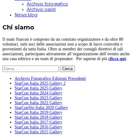
Archivio fotografico
Archivio ospiti
News blog
Chi siamo
Il team Starcon è composto da un comitato organizzatore e da oltre 80
volontari, tutti soci delle associazioni non a scopo di lucro coinvolte e
provenienti da tutta Italia. Oltre ai membri dei consigli direttivi di tali
associazioni, partecipano attivamente all’organizzazione dell’evento anche
una casa editrice e un team di propmaker. Per saperne di più
clicca qui
.
Ricerca
per:
Archivio Fotografico Edizioni Precedenti
StarCon Italia 2025 Gallery 2
StarCon Italia 2025 Gallery
StarCon Italia 2024 Gallery
StarCon Italia 2023 Gallery
StarCon Italia 2022 Gallery
StarConVoi Italia 2020 Gallery
StarCon Italia 2019 Gallery
StarCon Italia 2018 Gallery
StarCon Italia 2017 Gallery
StarCon Italia 2016 Gallery
StarCon Italia 2015 Gallery