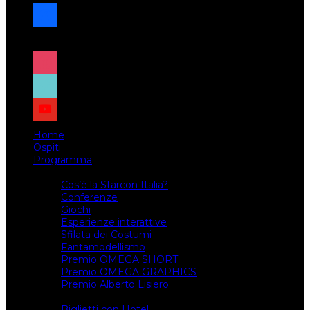
facebook
x
instagram
tiktok
youtube
Home
Ospiti
Programma
Attività
Cos’è la Starcon Italia?
Conferenze
Giochi
Esperienze interattive
Sfilata dei Costumi
Fantamodellismo
Premio OMEGA SHORT
Premio OMEGA GRAPHICS
Premio Alberto Lisiero
Biglietti
Biglietti con Hotel