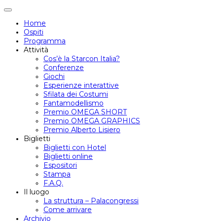
Attiva/disattiva
navigazione
Home
Ospiti
Programma
Attività
Cos’è la Starcon Italia?
Conferenze
Giochi
Esperienze interattive
Sfilata dei Costumi
Fantamodellismo
Premio OMEGA SHORT
Premio OMEGA GRAPHICS
Premio Alberto Lisiero
Biglietti
Biglietti con Hotel
Biglietti online
Espositori
Stampa
F.A.Q.
Il luogo
La struttura – Palacongressi
Come arrivare
Archivio