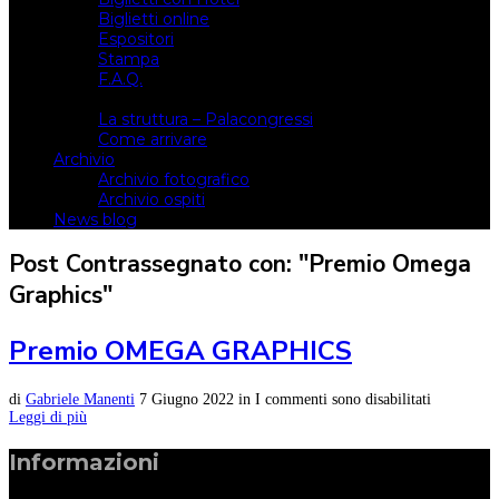
Biglietti online
Espositori
Stampa
F.A.Q.
Il luogo
La struttura – Palacongressi
Come arrivare
Archivio
Archivio fotografico
Archivio ospiti
News blog
Post Contrassegnato con: "Premio Omega
Graphics"
Premio OMEGA GRAPHICS
di
Gabriele Manenti
7 Giugno 2022
in
I commenti sono disabilitati
Leggi di più
Informazioni