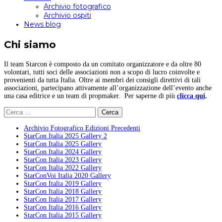
Archivio fotografico
Archivio ospiti
News blog
Chi siamo
Il team Starcon è composto da un comitato organizzatore e da oltre 80
volontari, tutti soci delle associazioni non a scopo di lucro coinvolte e
provenienti da tutta Italia. Oltre ai membri dei consigli direttivi di tali
associazioni, partecipano attivamente all’organizzazione dell’evento anche
una casa editrice e un team di propmaker. Per saperne di più
clicca qui
.
Ricerca
per:
Archivio Fotografico Edizioni Precedenti
StarCon Italia 2025 Gallery 2
StarCon Italia 2025 Gallery
StarCon Italia 2024 Gallery
StarCon Italia 2023 Gallery
StarCon Italia 2022 Gallery
StarConVoi Italia 2020 Gallery
StarCon Italia 2019 Gallery
StarCon Italia 2018 Gallery
StarCon Italia 2017 Gallery
StarCon Italia 2016 Gallery
StarCon Italia 2015 Gallery