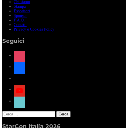
Chi siamo
Stampa
Espositori
Sponsor
F.A.Q.
Contatti
Privacy e Cookies Policy
Seguici
instagram
facebook
x
youtube
tiktok
Ricerca
per:
StarCon Italia 2026