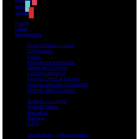
instagram
tiktok
youtube
Home
Ospiti
Programma
Attività
Cos’è la Starcon Italia?
Conferenze
Giochi
Esperienze interattive
Sfilata dei Costumi
Fantamodellismo
Premio OMEGA SHORT
Premio OMEGA GRAPHICS
Premio Alberto Lisiero
Biglietti
Biglietti con Hotel
Biglietti online
Espositori
Stampa
F.A.Q.
Il luogo
La struttura – Palacongressi