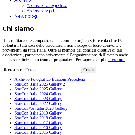
Archivio
Archivio fotografico
Archivio ospiti
News blog
Chi siamo
Il team Starcon è composto da un comitato organizzatore e da oltre 80
volontari, tutti soci delle associazioni non a scopo di lucro coinvolte e
provenienti da tutta Italia. Oltre ai membri dei consigli direttivi di tali
associazioni, partecipano attivamente all’organizzazione dell’evento anche
una casa editrice e un team di propmaker. Per saperne di più
clicca qui
.
Ricerca per:
Archivio Fotografico Edizioni Precedenti
StarCon Italia 2025 Gallery 2
StarCon Italia 2025 Gallery
StarCon Italia 2024 Gallery
StarCon Italia 2023 Gallery
StarCon Italia 2022 Gallery
StarConVoi Italia 2020 Gallery
StarCon Italia 2019 Gallery
StarCon Italia 2018 Gallery
StarCon Italia 2017 Gallery
StarCon Italia 2016 Gallery
StarCon Italia 2015 Gallery