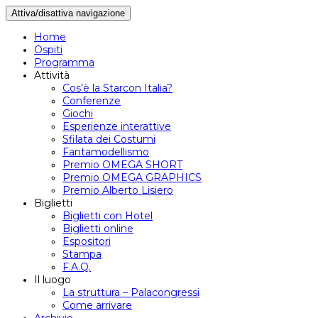
Attiva/disattiva navigazione
Home
Ospiti
Programma
Attività
Cos’è la Starcon Italia?
Conferenze
Giochi
Esperienze interattive
Sfilata dei Costumi
Fantamodellismo
Premio OMEGA SHORT
Premio OMEGA GRAPHICS
Premio Alberto Lisiero
Biglietti
Biglietti con Hotel
Biglietti online
Espositori
Stampa
F.A.Q.
Il luogo
La struttura – Palacongressi
Come arrivare