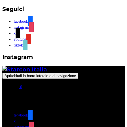
Seguici
facebook
instagram
x
youtube
tiktok
Instagram
Apri/chiudi la barra laterale e di navigazione
0
Seguici
facebook
x