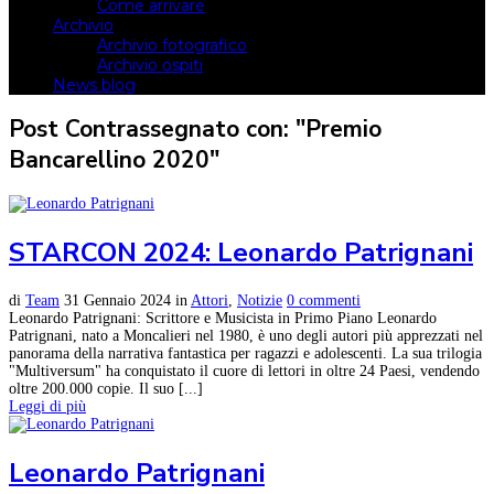
Come arrivare
Archivio
Archivio fotografico
Archivio ospiti
News blog
Post Contrassegnato con: "Premio
Bancarellino 2020"
STARCON 2024: Leonardo Patrignani
di
Team
31 Gennaio 2024
in
Attori
,
Notizie
0 commenti
Leonardo Patrignani: Scrittore e Musicista in Primo Piano Leonardo
Patrignani, nato a Moncalieri nel 1980, è uno degli autori più apprezzati nel
panorama della narrativa fantastica per ragazzi e adolescenti. La sua trilogia
"Multiversum" ha conquistato il cuore di lettori in oltre 24 Paesi, vendendo
oltre 200.000 copie. Il suo [...]
Leggi di più
Leonardo Patrignani