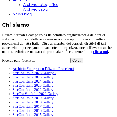
Archivio
Archivio fotografico
Archivio ospiti
News blog
Chi siamo
Il team Starcon è composto da un comitato organizzatore e da oltre 80
volontari, tutti soci delle associazioni non a scopo di lucro coinvolte e
provenienti da tutta Italia. Oltre ai membri dei consigli direttivi di tali
associazioni, partecipano attivamente all’organizzazione dell’evento anche
una casa editrice e un team di propmaker. Per saperne di più
clicca qui
.
Ricerca per:
Archivio Fotografico Edizioni Precedenti
StarCon Italia 2025 Gallery 2
StarCon Italia 2025 Gallery
StarCon Italia 2024 Gallery
StarCon Italia 2023 Gallery
StarCon Italia 2022 Gallery
StarConVoi Italia 2020 Gallery
StarCon Italia 2019 Gallery
StarCon Italia 2018 Gallery
StarCon Italia 2017 Gallery
StarCon Italia 2016 Gallery
StarCon Italia 2015 Gallery