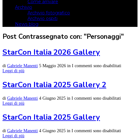
Come arrivare
Archivio
Archivio fotografico
Archivio ospiti
News blog
Post Contrassegnato con: "Personaggi"
StarCon Italia 2026 Gallery
di
Gabriele Manenti
5 Maggio 2026
in
I commenti sono disabilitati
Leggi di più
StarCon Italia 2025 Gallery 2
di
Gabriele Manenti
4 Giugno 2025
in
I commenti sono disabilitati
Leggi di più
StarCon Italia 2025 Gallery
di
Gabriele Manenti
4 Giugno 2025
in
I commenti sono disabilitati
Leggi di più