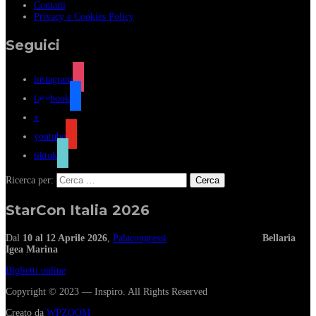
Contatti
Privacy e Cookies Policy
Seguici
instagram
facebook
x
youtube
tiktok
Ricerca per:
StarCon Italia 2026
Dal
10 al 12 Aprile 2026
,
Palacongressi
Bellaria
Igea Marina
Biglietti online
Copyright © 2023 — Inspiro. All Rights Reserved
Creato da
WPZOOM