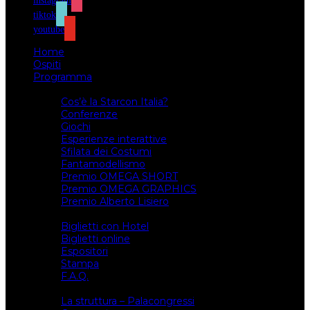
instagram
tiktok
youtube
Home
Ospiti
Programma
Attività
Cos’è la Starcon Italia?
Conferenze
Giochi
Esperienze interattive
Sfilata dei Costumi
Fantamodellismo
Premio OMEGA SHORT
Premio OMEGA GRAPHICS
Premio Alberto Lisiero
Biglietti
Biglietti con Hotel
Biglietti online
Espositori
Stampa
F.A.Q.
Il luogo
La struttura – Palacongressi