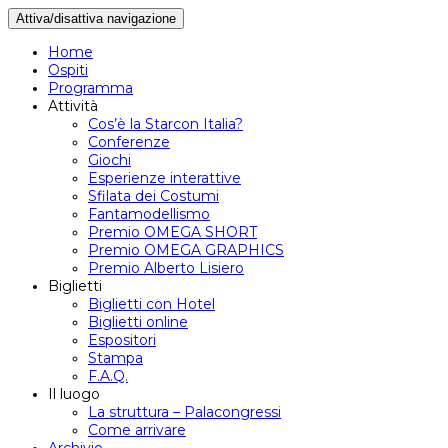
Attiva/disattiva navigazione
Home
Ospiti
Programma
Attività
Cos’è la Starcon Italia?
Conferenze
Giochi
Esperienze interattive
Sfilata dei Costumi
Fantamodellismo
Premio OMEGA SHORT
Premio OMEGA GRAPHICS
Premio Alberto Lisiero
Biglietti
Biglietti con Hotel
Biglietti online
Espositori
Stampa
F.A.Q.
Il luogo
La struttura – Palacongressi
Come arrivare