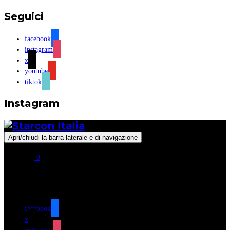
Seguici
facebook
instagram
x
youtube
tiktok
Instagram
Apri/chiudi la barra laterale e di navigazione
0
Seguici
facebook
x