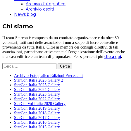
Archivio fotografico
Archivio ospiti
News blog
Chi siamo
Il team Starcon è composto da un comitato organizzatore e da oltre 80
volontari, tutti soci delle associazioni non a scopo di lucro coinvolte e
provenienti da tutta Italia. Oltre ai membri dei consigli direttivi di tali
associazioni, partecipano attivamente all’organizzazione dell’evento anche
una casa editrice e un team di propmaker. Per saperne di più
clicca qui
.
Ricerca
per:
Archivio Fotografico Edizioni Precedenti
StarCon Italia 2025 Gallery 2
StarCon Italia 2025 Gallery
StarCon Italia 2024 Gallery
StarCon Italia 2023 Gallery
StarCon Italia 2022 Gallery
StarConVoi Italia 2020 Gallery
StarCon Italia 2019 Gallery
StarCon Italia 2018 Gallery
StarCon Italia 2017 Gallery
StarCon Italia 2016 Gallery
StarCon Italia 2015 Gallery