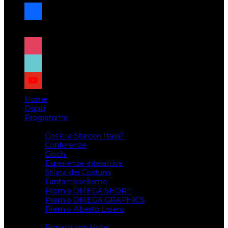
facebook
x
instagram
tiktok
youtube
Home
Ospiti
Programma
Attività
Cos’è la Starcon Italia?
Conferenze
Giochi
Esperienze interattive
Sfilata dei Costumi
Fantamodellismo
Premio OMEGA SHORT
Premio OMEGA GRAPHICS
Premio Alberto Lisiero
Biglietti
Biglietti con Hotel