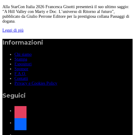
Alla StarCon Italia 2026 Francesca Gisotti presenterà il suo ultimo saggio:
“A Hill Valley con Marty e Doc. L’universo di Ritorno al futuro”,
pubblicato da Giulio Perrone Editore per la prestigiosa collana Passaggi di
dogana.
Leggi di più
Informazioni
Chi siamo
Stampa
Espositori
Sponsor
F.A.Q.
Contatti
Privacy e Cookies Policy
Seguici
instagram
facebook
x