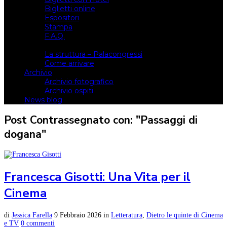
Biglietti online
Espositori
Stampa
F.A.Q.
Il luogo
La struttura – Palacongressi
Come arrivare
Archivio
Archivio fotografico
Archivio ospiti
News blog
Post Contrassegnato con: "Passaggi di
dogana"
Francesca Gisotti: Una Vita per il
Cinema
di
Jessica Farella
9 Febbraio 2026
in
Letteratura
,
Dietro le quinte di Cinema
e TV
0 commenti