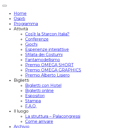
Attiva/disattiva
navigazione
Home
Ospiti
Programma
Attività
Cos’è la Starcon Italia?
Conferenze
Giochi
Esperienze interattive
Sfilata dei Costumi
Fantamodellismo
Premio OMEGA SHORT
Premio OMEGA GRAPHICS
Premio Alberto Lisiero
Biglietti
Biglietti con Hotel
Biglietti online
Espositori
Stampa
F.A.Q.
Il luogo
La struttura – Palacongressi
Come arrivare
Archivio