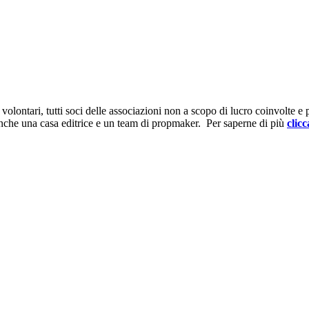
ontari, tutti soci delle associazioni non a scopo di lucro coinvolte e prov
anche una casa editrice e un team di propmaker. Per saperne di più
clicc