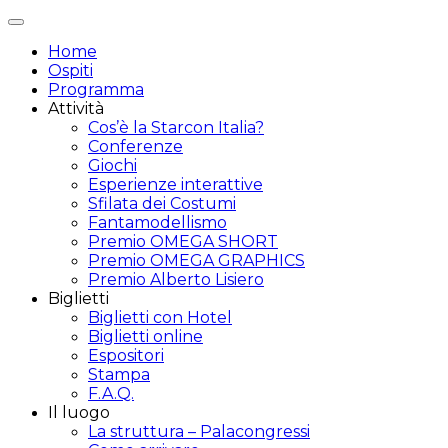
Attiva/disattiva
navigazione
Home
Ospiti
Programma
Attività
Cos’è la Starcon Italia?
Conferenze
Giochi
Esperienze interattive
Sfilata dei Costumi
Fantamodellismo
Premio OMEGA SHORT
Premio OMEGA GRAPHICS
Premio Alberto Lisiero
Biglietti
Biglietti con Hotel
Biglietti online
Espositori
Stampa
F.A.Q.
Il luogo
La struttura – Palacongressi