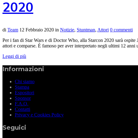
2020
di
Team
12 Febbraio 2020
in
Notizie
,
Stuntman
,
Attori
0 commenti
Per i fan di Star Wars e di Doctor Who, alla Starcon 2020 sarà ospite J
attori e comparse. È famoso per aver interpretato negli ultimi 12 anni 
Leggi di più
Informazioni
Chi siamo
Stampa
Espositori
Sponsor
F.A.Q.
Contatti
Privacy e Cookies Policy
Seguici