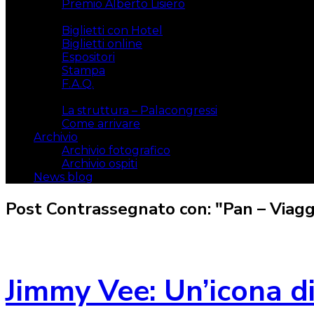
Premio Alberto Lisiero
Biglietti
Biglietti con Hotel
Biglietti online
Espositori
Stampa
F.A.Q.
Il luogo
La struttura – Palacongressi
Come arrivare
Archivio
Archivio fotografico
Archivio ospiti
News blog
Post Contrassegnato con: "Pan – Viaggio
Jimmy Vee: Un’icona d