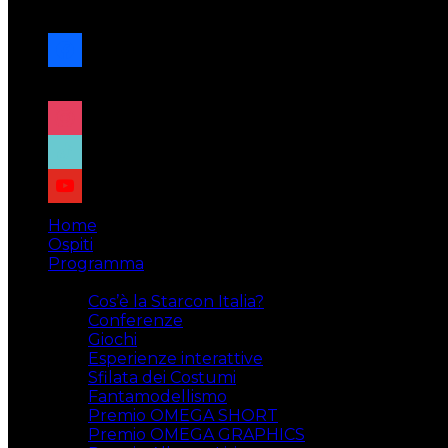
navigazione
facebook
x
instagram
tiktok
youtube
Home
Ospiti
Programma
Attività
Cos’è la Starcon Italia?
Conferenze
Giochi
Esperienze interattive
Sfilata dei Costumi
Fantamodellismo
Premio OMEGA SHORT
Premio OMEGA GRAPHICS