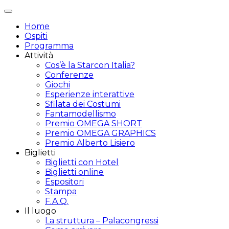
Attiva/disattiva
navigazione
Home
Ospiti
Programma
Attività
Cos’è la Starcon Italia?
Conferenze
Giochi
Esperienze interattive
Sfilata dei Costumi
Fantamodellismo
Premio OMEGA SHORT
Premio OMEGA GRAPHICS
Premio Alberto Lisiero
Biglietti
Biglietti con Hotel
Biglietti online
Espositori
Stampa
F.A.Q.
Il luogo
La struttura – Palacongressi