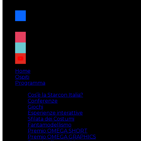
navigazione
facebook
x
instagram
tiktok
youtube
Home
Ospiti
Programma
Attività
Cos’è la Starcon Italia?
Conferenze
Giochi
Esperienze interattive
Sfilata dei Costumi
Fantamodellismo
Premio OMEGA SHORT
Premio OMEGA GRAPHICS