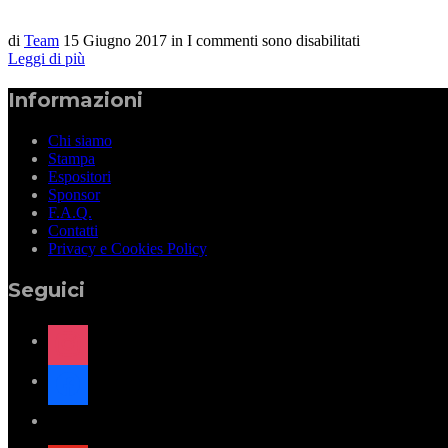
di
Team
15 Giugno 2017
in
I commenti sono disabilitati
Leggi di più
Informazioni
Chi siamo
Stampa
Espositori
Sponsor
F.A.Q.
Contatti
Privacy e Cookies Policy
Seguici
instagram
facebook
x