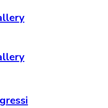
allery
allery
gressi