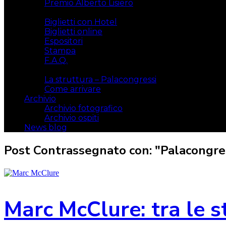
Premio Alberto Lisiero
Biglietti
Biglietti con Hotel
Biglietti online
Espositori
Stampa
F.A.Q.
Il luogo
La struttura – Palacongressi
Come arrivare
Archivio
Archivio fotografico
Archivio ospiti
News blog
Post Contrassegnato con: "Palacongres
Marc McClure: tra le st