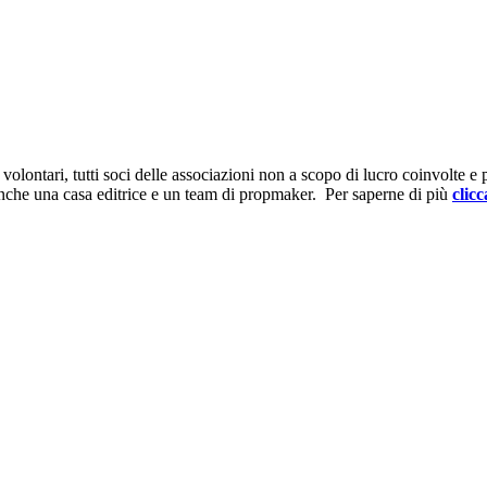
ontari, tutti soci delle associazioni non a scopo di lucro coinvolte e prov
anche una casa editrice e un team di propmaker. Per saperne di più
clicc