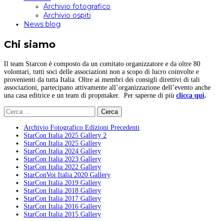
Archivio fotografico
Archivio ospiti
News blog
Chi siamo
Il team Starcon è composto da un comitato organizzatore e da oltre 80
volontari, tutti soci delle associazioni non a scopo di lucro coinvolte e
provenienti da tutta Italia. Oltre ai membri dei consigli direttivi di tali
associazioni, partecipano attivamente all’organizzazione dell’evento anche
una casa editrice e un team di propmaker. Per saperne di più
clicca qui
.
Ricerca
per:
Archivio Fotografico Edizioni Precedenti
StarCon Italia 2025 Gallery 2
StarCon Italia 2025 Gallery
StarCon Italia 2024 Gallery
StarCon Italia 2023 Gallery
StarCon Italia 2022 Gallery
StarConVoi Italia 2020 Gallery
StarCon Italia 2019 Gallery
StarCon Italia 2018 Gallery
StarCon Italia 2017 Gallery
StarCon Italia 2016 Gallery
StarCon Italia 2015 Gallery