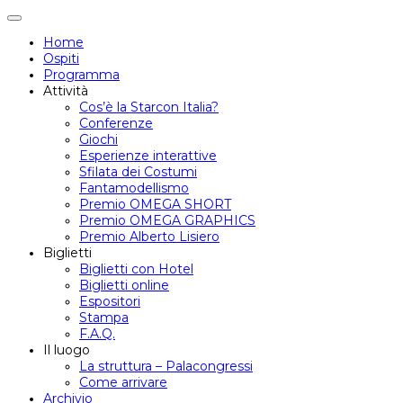
Attiva/disattiva
navigazione
Home
Ospiti
Programma
Attività
Cos’è la Starcon Italia?
Conferenze
Giochi
Esperienze interattive
Sfilata dei Costumi
Fantamodellismo
Premio OMEGA SHORT
Premio OMEGA GRAPHICS
Premio Alberto Lisiero
Biglietti
Biglietti con Hotel
Biglietti online
Espositori
Stampa
F.A.Q.
Il luogo
La struttura – Palacongressi
Come arrivare
Archivio