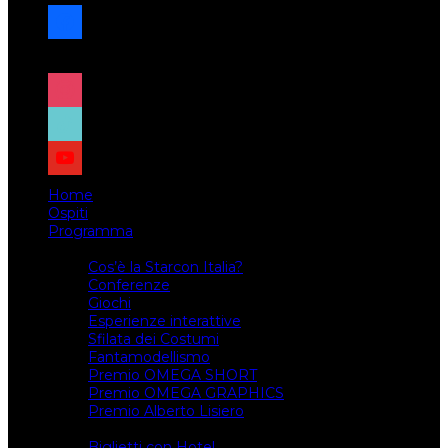
facebook
x
instagram
tiktok
youtube
Home
Ospiti
Programma
Attività
Cos’è la Starcon Italia?
Conferenze
Giochi
Esperienze interattive
Sfilata dei Costumi
Fantamodellismo
Premio OMEGA SHORT
Premio OMEGA GRAPHICS
Premio Alberto Lisiero
Biglietti
Biglietti con Hotel