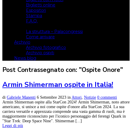
Biglietti online
Espositori
Stampa
F.A.Q.
Il luogo
La struttura – Palacongressi
Come arrivare
Archivio
Archivio fotografico
Archivio ospiti
News blog
Post Contrassegnato con: "Ospite Onore"
Armin Shimerman ospite in Italia!
di
Gabriele Manenti
6 Settembre 2023
in
Attori
,
Notizie
0 commenti
Armin Shimerman ospite alla StarCon 2024! Armin Shimerman, noto attore
americano, si unisce a noi come ospite d'onore alla StarCon 2024. La sua
carriera versatile e apprezzata comprende una vasta gamma di ruoli, ma è
maggiormente riconosciuto per l'iconico personaggio del ferengi Quark in
"Star Trek: Deep Space Nine". Shimerman [...]
Leggi di più