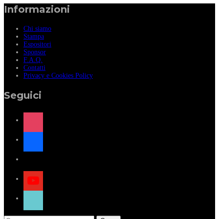
Informazioni
Chi siamo
Stampa
Espositori
Sponsor
F.A.Q.
Contatti
Privacy e Cookies Policy
Seguici
instagram
facebook
x
youtube
tiktok
Ricerca