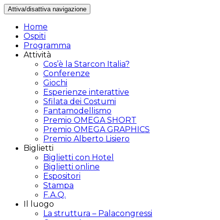
Attiva/disattiva navigazione
Home
Ospiti
Programma
Attività
Cos’è la Starcon Italia?
Conferenze
Giochi
Esperienze interattive
Sfilata dei Costumi
Fantamodellismo
Premio OMEGA SHORT
Premio OMEGA GRAPHICS
Premio Alberto Lisiero
Biglietti
Biglietti con Hotel
Biglietti online
Espositori
Stampa
F.A.Q.
Il luogo
La struttura – Palacongressi