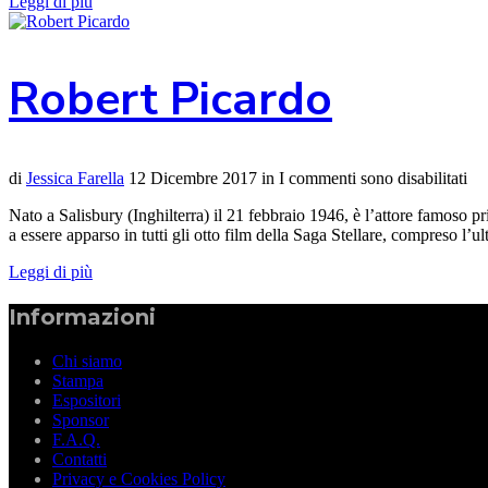
Leggi di più
Robert Picardo
di
Jessica Farella
12 Dicembre 2017
in
I commenti sono disabilitati
Nato a Salisbury (Inghilterra) il 21 febbraio 1946, è l’attore famoso 
a essere apparso in tutti gli otto film della Saga Stellare, compreso l
Leggi di più
Informazioni
Chi siamo
Stampa
Espositori
Sponsor
F.A.Q.
Contatti
Privacy e Cookies Policy