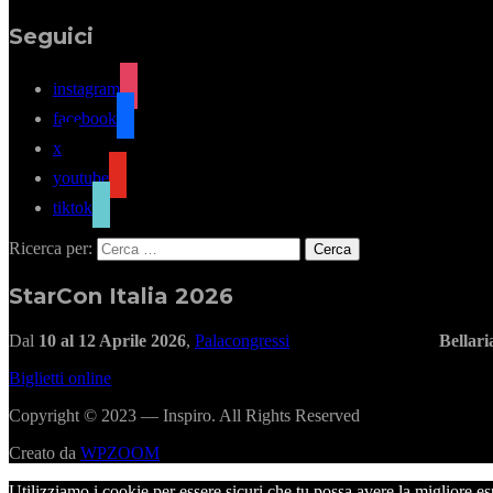
Seguici
instagram
facebook
x
youtube
tiktok
Ricerca per:
StarCon Italia 2026
Dal
10 al 12 Aprile 2026
,
Palacongressi
Bellar
Biglietti online
Copyright © 2023 — Inspiro. All Rights Reserved
Creato da
WPZOOM
Utilizziamo i cookie per essere sicuri che tu possa avere la migliore es