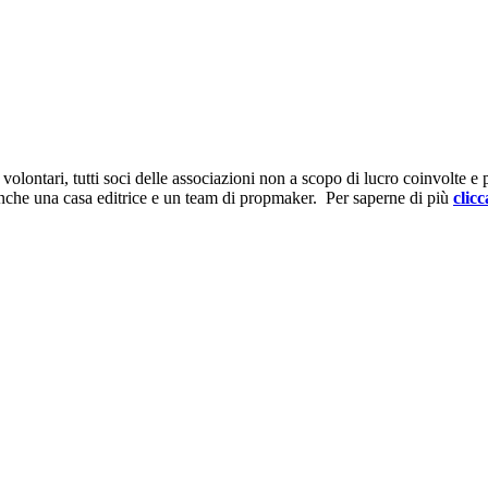
ontari, tutti soci delle associazioni non a scopo di lucro coinvolte e prov
anche una casa editrice e un team di propmaker. Per saperne di più
clicc