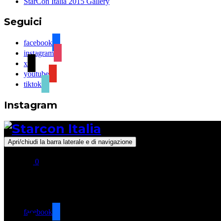
StarCon Italia 2015 Gallery
Seguici
facebook
instagram
x
youtube
tiktok
Instagram
Apri/chiudi la barra laterale e di navigazione
0
Seguici
facebook