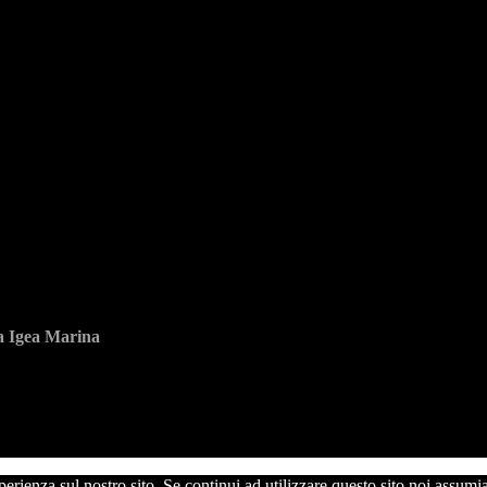
ia Igea Marina
perienza sul nostro sito. Se continui ad utilizzare questo sito noi assumi