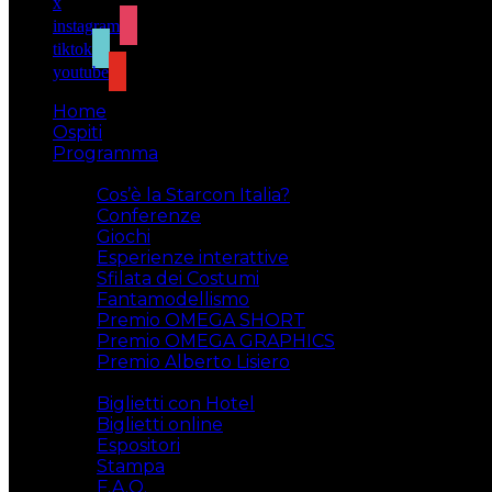
x
instagram
tiktok
youtube
Home
Ospiti
Programma
Attività
Cos’è la Starcon Italia?
Conferenze
Giochi
Esperienze interattive
Sfilata dei Costumi
Fantamodellismo
Premio OMEGA SHORT
Premio OMEGA GRAPHICS
Premio Alberto Lisiero
Biglietti
Biglietti con Hotel
Biglietti online
Espositori
Stampa
F.A.Q.