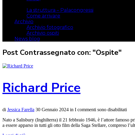
Il luogo
La struttura – Palacongressi
Come arrivare
Archivio
Archivio fotografico
Archivio ospiti
News blog
Post Contrassegnato con: "Ospite"
Richard Price
di
Jessica Farella
30 Gennaio 2024
in
I commenti sono disabilitati
Nato a Salisbury (Inghilterra) il 21 febbraio 1946, è l’attore famoso 
a essere apparso in tutti gli otto film della Saga Stellare, compreso l