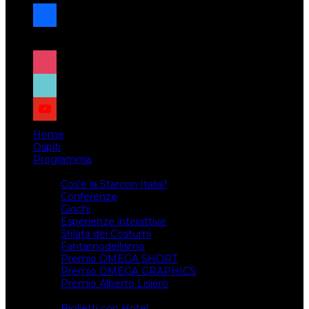
facebook
x
instagram
tiktok
youtube
Home
Ospiti
Programma
Attività
Cos’è la Starcon Italia?
Conferenze
Giochi
Esperienze interattive
Sfilata dei Costumi
Fantamodellismo
Premio OMEGA SHORT
Premio OMEGA GRAPHICS
Premio Alberto Lisiero
Biglietti
Biglietti con Hotel