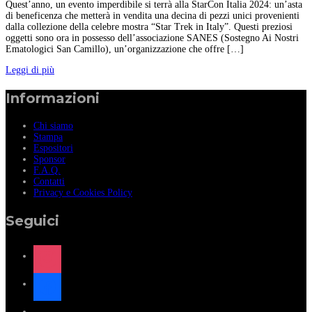
Quest’anno, un evento imperdibile si terrà alla StarCon Italia 2024: un’asta
di beneficenza che metterà in vendita una decina di pezzi unici provenienti
dalla collezione della celebre mostra “Star Trek in Italy”. Questi preziosi
oggetti sono ora in possesso dell’associazione SANES (Sostegno Ai Nostri
Ematologici San Camillo), un’organizzazione che offre […]
Leggi di più
Informazioni
Chi siamo
Stampa
Espositori
Sponsor
F.A.Q.
Contatti
Privacy e Cookies Policy
Seguici
instagram
facebook
x