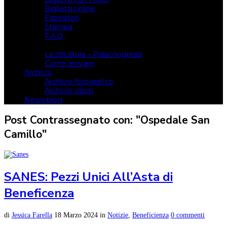
Biglietti online
Espositori
Stampa
F.A.Q.
Il luogo
La struttura – Palacongressi
Come arrivare
Archivio
Archivio fotografico
Archivio ospiti
News blog
Post Contrassegnato con: "Ospedale San
Camillo"
SANES: Pezzi Unici All’Asta di
Beneficenza
di
Jessica Farella
18 Marzo 2024
in
Notizie
,
Beneficienza
0 commenti