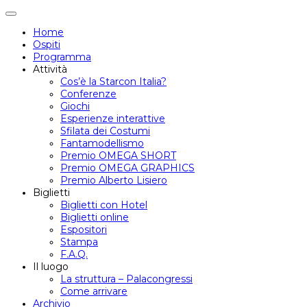
Attiva/disattiva
navigazione
Home
Ospiti
Programma
Attività
Cos’è la Starcon Italia?
Conferenze
Giochi
Esperienze interattive
Sfilata dei Costumi
Fantamodellismo
Premio OMEGA SHORT
Premio OMEGA GRAPHICS
Premio Alberto Lisiero
Biglietti
Biglietti con Hotel
Biglietti online
Espositori
Stampa
F.A.Q.
Il luogo
La struttura – Palacongressi
Come arrivare
Archivio