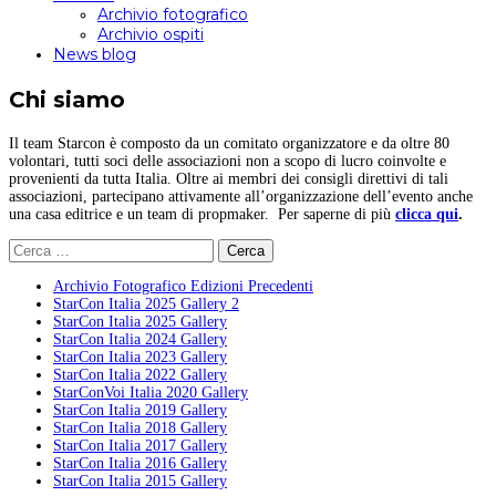
Archivio fotografico
Archivio ospiti
News blog
Chi siamo
Il team Starcon è composto da un comitato organizzatore e da oltre 80
volontari, tutti soci delle associazioni non a scopo di lucro coinvolte e
provenienti da tutta Italia. Oltre ai membri dei consigli direttivi di tali
associazioni, partecipano attivamente all’organizzazione dell’evento anche
una casa editrice e un team di propmaker. Per saperne di più
clicca qui
.
Ricerca
per:
Archivio Fotografico Edizioni Precedenti
StarCon Italia 2025 Gallery 2
StarCon Italia 2025 Gallery
StarCon Italia 2024 Gallery
StarCon Italia 2023 Gallery
StarCon Italia 2022 Gallery
StarConVoi Italia 2020 Gallery
StarCon Italia 2019 Gallery
StarCon Italia 2018 Gallery
StarCon Italia 2017 Gallery
StarCon Italia 2016 Gallery
StarCon Italia 2015 Gallery