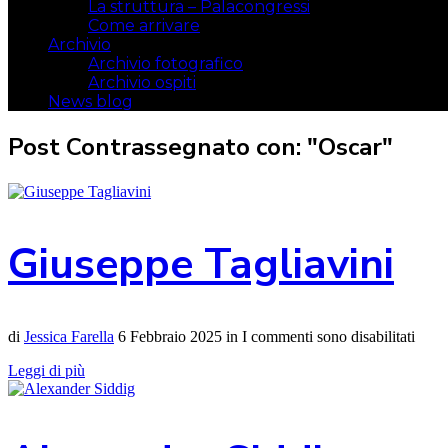
La struttura – Palacongressi
Come arrivare
Archivio
Archivio fotografico
Archivio ospiti
News blog
Post Contrassegnato con: "Oscar"
Giuseppe Tagliavini
di
Jessica Farella
6 Febbraio 2025
in
I commenti sono disabilitati
Leggi di più