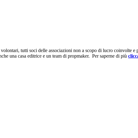
ontari, tutti soci delle associazioni non a scopo di lucro coinvolte e prov
anche una casa editrice e un team di propmaker. Per saperne di più
clicc