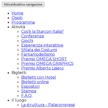
Attiva/disattiva navigazione
Home
Ospiti
Programma
Attività
Cos’è la Starcon Italia?
Conferenze
Giochi
Esperienze interattive
Sfilata dei Costumi
Fantamodellismo
Premio OMEGA SHORT
Premio OMEGA GRAPHICS
Premio Alberto Lisiero
Biglietti
Biglietti con Hotel
Biglietti online
Espositori
Stampa
F.A.Q.
Il luogo
La struttura – Palacongressi