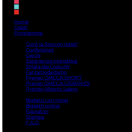
instagram
tiktok
youtube
Home
Ospiti
Programma
Attività
Cos’è la Starcon Italia?
Conferenze
Giochi
Esperienze interattive
Sfilata dei Costumi
Fantamodellismo
Premio OMEGA SHORT
Premio OMEGA GRAPHICS
Premio Alberto Lisiero
Biglietti
Biglietti con Hotel
Biglietti online
Espositori
Stampa
F.A.Q.
Il luogo