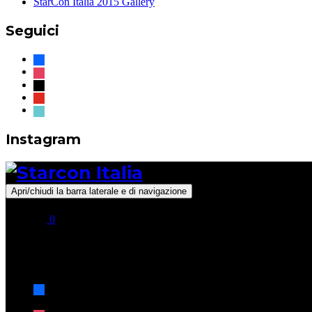
StarCon Italia 2015 Gallery
Seguici
facebook
instagram
x
youtube
tiktok
Instagram
Apri/chiudi la barra laterale e di navigazione
0
Seguici
facebook
x