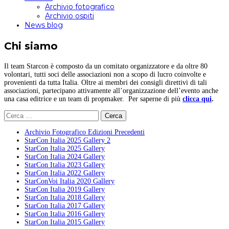
Archivio fotografico
Archivio ospiti
News blog
Chi siamo
Il team Starcon è composto da un comitato organizzatore e da oltre 80
volontari, tutti soci delle associazioni non a scopo di lucro coinvolte e
provenienti da tutta Italia. Oltre ai membri dei consigli direttivi di tali
associazioni, partecipano attivamente all’organizzazione dell’evento anche
una casa editrice e un team di propmaker. Per saperne di più
clicca qui
.
Ricerca
per:
Archivio Fotografico Edizioni Precedenti
StarCon Italia 2025 Gallery 2
StarCon Italia 2025 Gallery
StarCon Italia 2024 Gallery
StarCon Italia 2023 Gallery
StarCon Italia 2022 Gallery
StarConVoi Italia 2020 Gallery
StarCon Italia 2019 Gallery
StarCon Italia 2018 Gallery
StarCon Italia 2017 Gallery
StarCon Italia 2016 Gallery
StarCon Italia 2015 Gallery