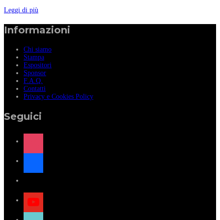
Leggi di più
Informazioni
Chi siamo
Stampa
Espositori
Sponsor
F.A.Q.
Contatti
Privacy e Cookies Policy
Seguici
instagram
facebook
x
youtube
tiktok