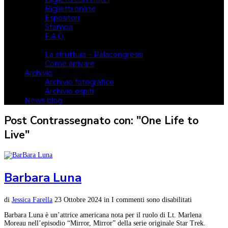
Biglietti online
Espositori
Stampa
F.A.Q.
Il luogo
La struttura – Palacongressi
Come arrivare
Archivio
Archivio fotografico
Archivio ospiti
News blog
Post Contrassegnato con: "One Life to
Live"
Barbara Luna
di
Jessica Farella
23 Ottobre 2024
in
I commenti sono disabilitati
Barbara Luna è un’attrice americana nota per il ruolo di Lt. Marlena
Moreau nell’episodio “Mirror, Mirror” della serie originale Star Trek.