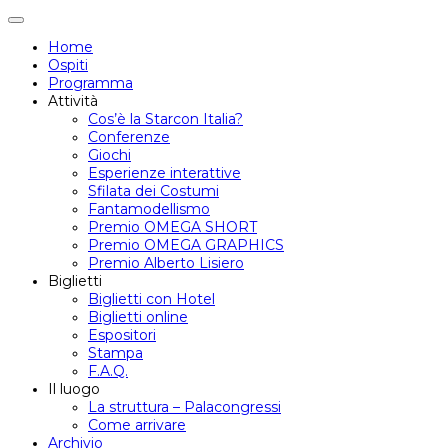
Attiva/disattiva
navigazione
Home
Ospiti
Programma
Attività
Cos’è la Starcon Italia?
Conferenze
Giochi
Esperienze interattive
Sfilata dei Costumi
Fantamodellismo
Premio OMEGA SHORT
Premio OMEGA GRAPHICS
Premio Alberto Lisiero
Biglietti
Biglietti con Hotel
Biglietti online
Espositori
Stampa
F.A.Q.
Il luogo
La struttura – Palacongressi
Come arrivare
Archivio