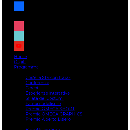
facebook
x
instagram
tiktok
youtube
Home
Ospiti
Programma
Attività
Cos’è la Starcon Italia?
Conferenze
Giochi
Esperienze interattive
Sfilata dei Costumi
Fantamodellismo
Premio OMEGA SHORT
Premio OMEGA GRAPHICS
Premio Alberto Lisiero
Biglietti
Biglietti con Hotel