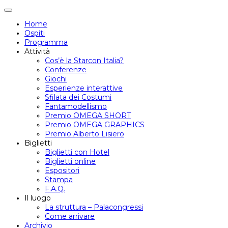
Attiva/disattiva
navigazione
Home
Ospiti
Programma
Attività
Cos’è la Starcon Italia?
Conferenze
Giochi
Esperienze interattive
Sfilata dei Costumi
Fantamodellismo
Premio OMEGA SHORT
Premio OMEGA GRAPHICS
Premio Alberto Lisiero
Biglietti
Biglietti con Hotel
Biglietti online
Espositori
Stampa
F.A.Q.
Il luogo
La struttura – Palacongressi
Come arrivare
Archivio