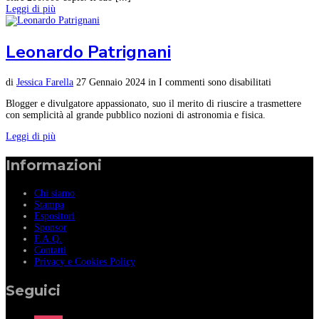
Leggi di più
Leonardo Patrignani
di
Jessica Farella
27 Gennaio 2024
in
I commenti sono disabilitati
Blogger e divulgatore appassionato, suo il merito di riuscire a trasmettere
con semplicità al grande pubblico nozioni di astronomia e fisica.
Leggi di più
Informazioni
Chi siamo
Stampa
Espositori
Sponsor
F.A.Q.
Contatti
Privacy e Cookies Policy
Seguici
instagram