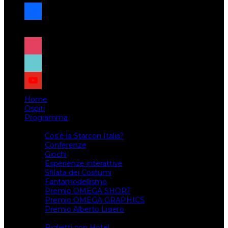
facebook
x
instagram
tiktok
youtube
Home
Ospiti
Programma
Attività
Cos’è la Starcon Italia?
Conferenze
Giochi
Esperienze interattive
Sfilata dei Costumi
Fantamodellismo
Premio OMEGA SHORT
Premio OMEGA GRAPHICS
Premio Alberto Lisiero
Biglietti
Biglietti con Hotel