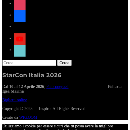
facebook
x
youtube
tiktok
Ricerca
per:
StarCon Italia 2026
Dal
10 al 12 Aprile 2026
,
Palacongressi
Bellaria
Igea Marina
Biglietti online
Copyright © 2023 — Inspiro. All Rights Reserved
Creato da
WPZOOM
Utilizziamo i cookie per essere sicuri che tu possa avere la migliore