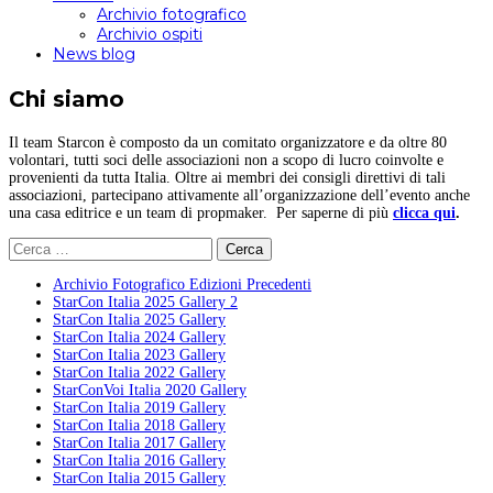
Archivio fotografico
Archivio ospiti
News blog
Chi siamo
Il team Starcon è composto da un comitato organizzatore e da oltre 80
volontari, tutti soci delle associazioni non a scopo di lucro coinvolte e
provenienti da tutta Italia. Oltre ai membri dei consigli direttivi di tali
associazioni, partecipano attivamente all’organizzazione dell’evento anche
una casa editrice e un team di propmaker. Per saperne di più
clicca qui
.
Ricerca
per:
Archivio Fotografico Edizioni Precedenti
StarCon Italia 2025 Gallery 2
StarCon Italia 2025 Gallery
StarCon Italia 2024 Gallery
StarCon Italia 2023 Gallery
StarCon Italia 2022 Gallery
StarConVoi Italia 2020 Gallery
StarCon Italia 2019 Gallery
StarCon Italia 2018 Gallery
StarCon Italia 2017 Gallery
StarCon Italia 2016 Gallery
StarCon Italia 2015 Gallery