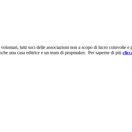
ontari, tutti soci delle associazioni non a scopo di lucro coinvolte e prov
anche una casa editrice e un team di propmaker. Per saperne di più
clicc