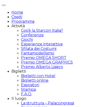
Attiva/disattiva
navigazione
Home
Ospiti
Programma
Attività
Cos’è la Starcon Italia?
Conferenze
Giochi
Esperienze interattive
Sfilata dei Costumi
Fantamodellismo
Premio OMEGA SHORT
Premio OMEGA GRAPHICS
Premio Alberto Lisiero
Biglietti
Biglietti con Hotel
Biglietti online
Espositori
Stampa
F.A.Q.
Il luogo
La struttura – Palacongressi