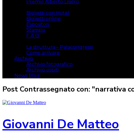
Premio Alberto Lisiero
Biglietti
Biglietti con Hotel
Biglietti online
Espositori
Stampa
F.A.Q.
Il luogo
La struttura – Palacongressi
Come arrivare
Archivio
Archivio fotografico
Archivio ospiti
News blog
Post Contrassegnato con: "narrativa 
Giovanni De Matteo