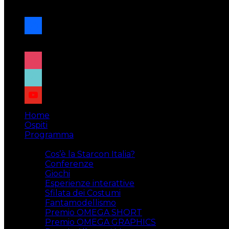
navigazione
facebook
x
instagram
tiktok
youtube
Home
Ospiti
Programma
Attività
Cos’è la Starcon Italia?
Conferenze
Giochi
Esperienze interattive
Sfilata dei Costumi
Fantamodellismo
Premio OMEGA SHORT
Premio OMEGA GRAPHICS