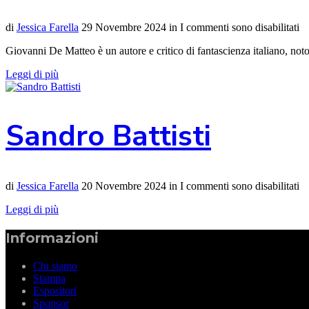
di
Jessica Farella
29 Novembre 2024
in
I commenti sono disabilitati
Giovanni De Matteo è un autore e critico di fantascienza italiano, noto
Leggi di più
Sandro Battisti
di
Jessica Farella
20 Novembre 2024
in
I commenti sono disabilitati
Leggi di più
Informazioni
Chi siamo
Stampa
Espositori
Sponsor