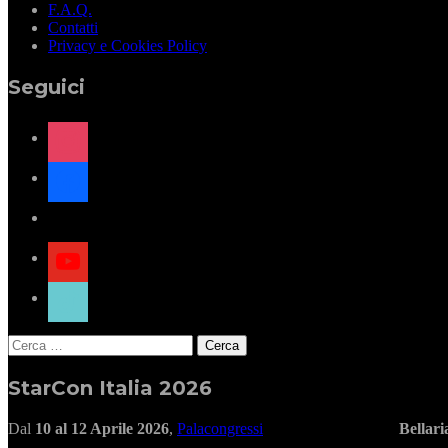
F.A.Q.
Contatti
Privacy e Cookies Policy
Seguici
instagram
facebook
x
youtube
tiktok
Ricerca
per:
StarCon Italia 2026
Dal
10 al 12 Aprile 2026
,
Palacongressi
Bellar