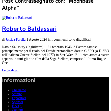
Post Contrassegnato con: "Moonbase
Alpha"
Roberto Baldassari
di
Jessica Farella
1 Agosto 2024
in
I commenti sono disabilitati
Nato a Salisbury (Inghilterra) il 21 febbraio 1946, è l’attore famoso
principalmente per il ruolo del Droide protocollare dorato C-3PO (o D-3BO
nell’italiano Guerre Stellari del 1977) in Star Wars. È l’unico attore a essere
apparso in tutti gli otto film della Saga Stellare, compreso l’ultimo Rogue
One.
Leggi di più
Informazioni
Chi siamo
Stampa
Espositori
Sponsor
F.A.Q.
Contatti