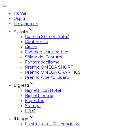
Attiva/disattiva
navigazione
Home
Ospiti
Programma
Attività
Cos’è la Starcon Italia?
Conferenze
Giochi
Esperienze interattive
Sfilata dei Costumi
Fantamodellismo
Premio OMEGA SHORT
Premio OMEGA GRAPHICS
Premio Alberto Lisiero
Biglietti
Biglietti con Hotel
Biglietti online
Espositori
Stampa
F.A.Q.
Il luogo
La struttura – Palacongressi