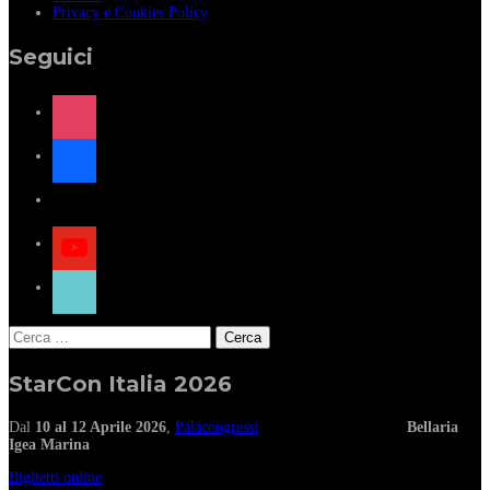
Privacy e Cookies Policy
Seguici
instagram
facebook
x
youtube
tiktok
Ricerca
per:
StarCon Italia 2026
Dal
10 al 12 Aprile 2026
,
Palacongressi
Bellaria
Igea Marina
Biglietti online