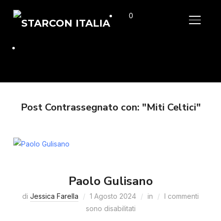
0
APRI/C
Post Contrassegnato con: "Miti Celtici"
Paolo Gulisano
di
Jessica Farella
1 Agosto 2024
in
I commenti
sono disabilitati