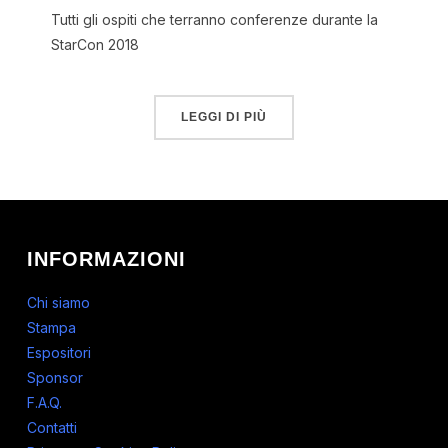
Tutti gli ospiti che terranno conferenze durante la
StarCon 2018
LEGGI DI PIÙ
INFORMAZIONI
Chi siamo
Stampa
Espositori
Sponsor
F.A.Q.
Contatti