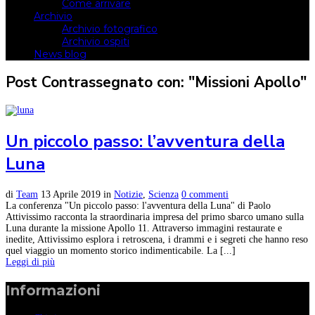
Come arrivare
Archivio
Archivio fotografico
Archivio ospiti
News blog
Post Contrassegnato con: "Missioni Apollo"
Un piccolo passo: l’avventura della
Luna
di
Team
13 Aprile 2019
in
Notizie
,
Scienza
0 commenti
La conferenza "Un piccolo passo: l'avventura della Luna" di Paolo
Attivissimo racconta la straordinaria impresa del primo sbarco umano sulla
Luna durante la missione Apollo 11. Attraverso immagini restaurate e
inedite, Attivissimo esplora i retroscena, i drammi e i segreti che hanno reso
quel viaggio un momento storico indimenticabile. La [...]
Leggi di più
Informazioni