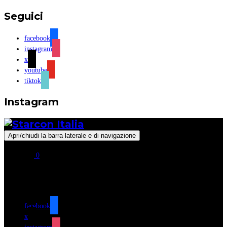
Seguici
facebook
instagram
x
youtube
tiktok
Instagram
Apri/chiudi la barra laterale e di navigazione
0
Seguici
facebook
x