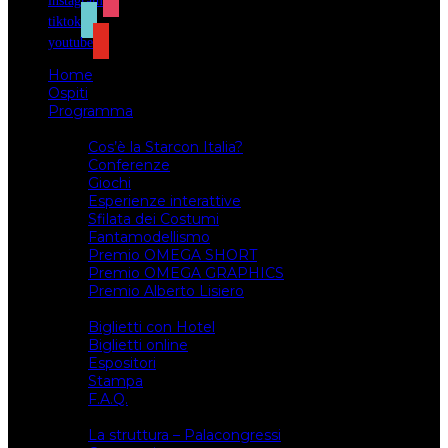
instagram
tiktok
youtube
Home
Ospiti
Programma
Attività
Cos’è la Starcon Italia?
Conferenze
Giochi
Esperienze interattive
Sfilata dei Costumi
Fantamodellismo
Premio OMEGA SHORT
Premio OMEGA GRAPHICS
Premio Alberto Lisiero
Biglietti
Biglietti con Hotel
Biglietti online
Espositori
Stampa
F.A.Q.
Il luogo
La struttura – Palacongressi