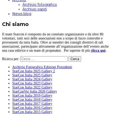
Archivio
Archivio fotografico
Archivio ospiti
News blog
Chi siamo
Il team Starcon è composto da un comitato organizzatore e da oltre 80
volontari, tutti soci delle associazioni non a scopo di lucro coinvolte e
provenienti da tutta Italia. Oltre ai membri dei consigli direttivi di tali
associazioni, partecipano attivamente all’organizzazione dell’evento anche
una casa editrice e un team di propmaker. Per saperne di più
clicca qui
.
Ricerca per:
Archivio Fotografico Edizioni Precedenti
StarCon Italia 2025 Gallery 2
StarCon Italia 2025 Gallery
StarCon Italia 2024 Gallery
StarCon Italia 2023 Gallery
StarCon Italia 2022 Gallery
StarConVoi Italia 2020 Gallery
StarCon Italia 2019 Gallery
StarCon Italia 2018 Gallery
StarCon Italia 2017 Gallery
StarCon Italia 2016 Gallery
StarCon Italia 2015 Gallery