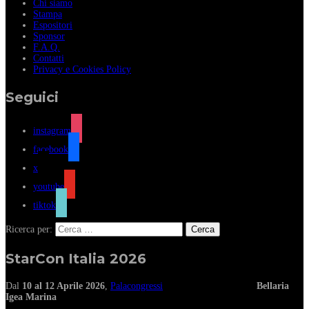
Chi siamo
Stampa
Espositori
Sponsor
F.A.Q.
Contatti
Privacy e Cookies Policy
Seguici
instagram
facebook
x
youtube
tiktok
Ricerca per:
StarCon Italia 2026
Dal
10 al 12 Aprile 2026
,
Palacongressi
Bellaria
Igea Marina