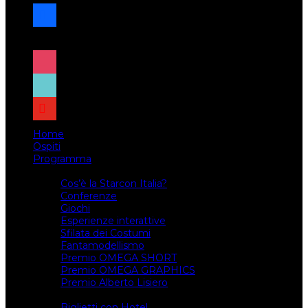
facebook
x
instagram
tiktok
youtube
Home
Ospiti
Programma
Attività
Cos’è la Starcon Italia?
Conferenze
Giochi
Esperienze interattive
Sfilata dei Costumi
Fantamodellismo
Premio OMEGA SHORT
Premio OMEGA GRAPHICS
Premio Alberto Lisiero
Biglietti
Biglietti con Hotel