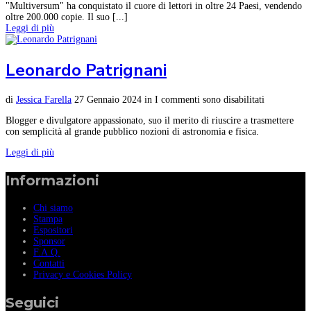
"Multiversum" ha conquistato il cuore di lettori in oltre 24 Paesi, vendendo
oltre 200.000 copie. Il suo [...]
Leggi di più
Leonardo Patrignani
di
Jessica Farella
27 Gennaio 2024
in
I commenti sono disabilitati
Blogger e divulgatore appassionato, suo il merito di riuscire a trasmettere
con semplicità al grande pubblico nozioni di astronomia e fisica.
Leggi di più
Informazioni
Chi siamo
Stampa
Espositori
Sponsor
F.A.Q.
Contatti
Privacy e Cookies Policy
Seguici