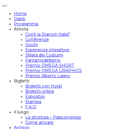
Attiva/disattiva
navigazione
Home
Ospiti
Programma
Attività
Cos’è la Starcon Italia?
Conferenze
Giochi
Esperienze interattive
Sfilata dei Costumi
Fantamodellismo
Premio OMEGA SHORT
Premio OMEGA GRAPHICS
Premio Alberto Lisiero
Biglietti
Biglietti con Hotel
Biglietti online
Espositori
Stampa
F.A.Q.
Il luogo
La struttura – Palacongressi
Come arrivare
Archivio