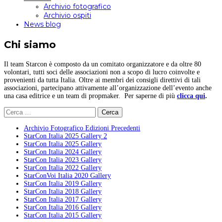
Archivio fotografico
Archivio ospiti
News blog
Chi siamo
Il team Starcon è composto da un comitato organizzatore e da oltre 80
volontari, tutti soci delle associazioni non a scopo di lucro coinvolte e
provenienti da tutta Italia. Oltre ai membri dei consigli direttivi di tali
associazioni, partecipano attivamente all’organizzazione dell’evento anche
una casa editrice e un team di propmaker. Per saperne di più
clicca qui
.
Ricerca
per:
Archivio Fotografico Edizioni Precedenti
StarCon Italia 2025 Gallery 2
StarCon Italia 2025 Gallery
StarCon Italia 2024 Gallery
StarCon Italia 2023 Gallery
StarCon Italia 2022 Gallery
StarConVoi Italia 2020 Gallery
StarCon Italia 2019 Gallery
StarCon Italia 2018 Gallery
StarCon Italia 2017 Gallery
StarCon Italia 2016 Gallery
StarCon Italia 2015 Gallery