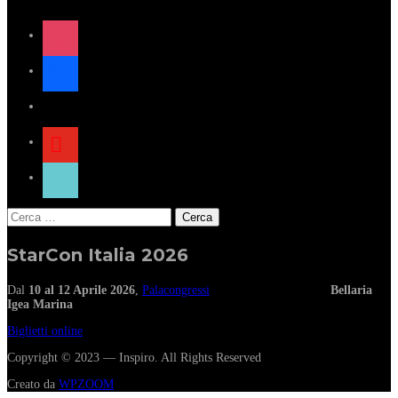
instagram
facebook
x
youtube
tiktok
Ricerca
per:
StarCon Italia 2026
Dal
10 al 12 Aprile 2026
,
Palacongressi
Bellaria
Igea Marina
Biglietti online
Copyright © 2023 — Inspiro. All Rights Reserved
Creato da
WPZOOM