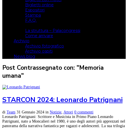
Biglietti online
Espositori
Stampa
F.A.Q.
Il luogo
La struttura – Palacongressi
Come arrivare
Archivio
Archivio fotografico
Archivio ospiti
News blog
Post Contrassegnato con: "Memoria
umana"
STARCON 2024: Leonardo Patrignani
di
Team
31 Gennaio 2024
in
Notizie
,
Attori
0 commenti
Leonardo Patrignani: Scrittore e Musicista in Primo Piano Leonardo
Patrignani, nato a Moncalieri nel 1980, è uno degli autori più apprezzati nel
panorama della narrativa fantastica per ragazzi e adolescenti. La sua trilogia