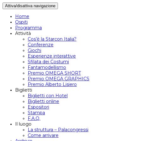
Attiva/disattiva navigazione
Home
Ospiti
Programma
Attività
Cos’è la Starcon Italia?
Conferenze
Giochi
Esperienze interattive
Sfilata dei Costumi
Fantamodellismo
Premio OMEGA SHORT
Premio OMEGA GRAPHICS
Premio Alberto Lisiero
Biglietti
Biglietti con Hotel
Biglietti online
Espositori
Stampa
F.A.Q.
Il luogo
La struttura – Palacongressi
Come arrivare