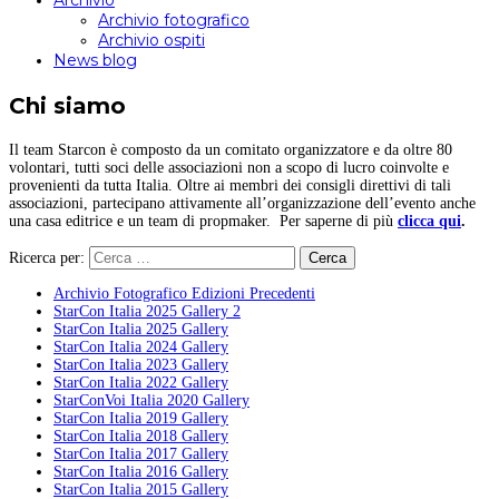
Archivio
Archivio fotografico
Archivio ospiti
News blog
Chi siamo
Il team Starcon è composto da un comitato organizzatore e da oltre 80
volontari, tutti soci delle associazioni non a scopo di lucro coinvolte e
provenienti da tutta Italia. Oltre ai membri dei consigli direttivi di tali
associazioni, partecipano attivamente all’organizzazione dell’evento anche
una casa editrice e un team di propmaker. Per saperne di più
clicca qui
.
Ricerca per:
Archivio Fotografico Edizioni Precedenti
StarCon Italia 2025 Gallery 2
StarCon Italia 2025 Gallery
StarCon Italia 2024 Gallery
StarCon Italia 2023 Gallery
StarCon Italia 2022 Gallery
StarConVoi Italia 2020 Gallery
StarCon Italia 2019 Gallery
StarCon Italia 2018 Gallery
StarCon Italia 2017 Gallery
StarCon Italia 2016 Gallery
StarCon Italia 2015 Gallery