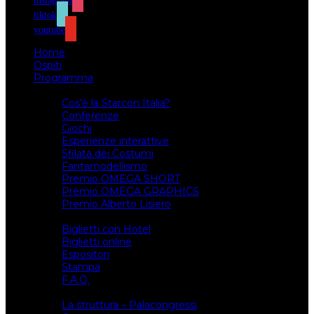
instagram
tiktok
youtube
Home
Ospiti
Programma
Attività
Cos’è la Starcon Italia?
Conferenze
Giochi
Esperienze interattive
Sfilata dei Costumi
Fantamodellismo
Premio OMEGA SHORT
Premio OMEGA GRAPHICS
Premio Alberto Lisiero
Biglietti
Biglietti con Hotel
Biglietti online
Espositori
Stampa
F.A.Q.
Il luogo
La struttura – Palacongressi