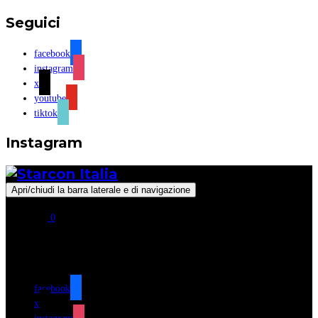
Seguici
facebook
instagram
x
youtube
tiktok
Instagram
Apri/chiudi la barra laterale e di navigazione
0
Seguici
facebook
x