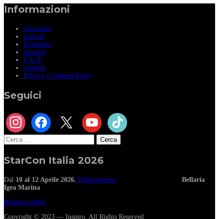
Informazioni
Chi siamo
Stampa
Espositori
Sponsor
F.A.Q.
Contatti
Privacy e Cookies Policy
Seguici
instagram
facebook
x
youtube
tiktok
Ricerca
per:
StarCon Italia 2026
Dal
10 al 12 Aprile 2026
,
Palacongressi
Bellaria
Igea Marina
Biglietti online
Copyright © 2023 — Inspiro. All Rights Reserved