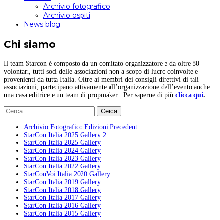
Archivio fotografico
Archivio ospiti
News blog
Chi siamo
Il team Starcon è composto da un comitato organizzatore e da oltre 80
volontari, tutti soci delle associazioni non a scopo di lucro coinvolte e
provenienti da tutta Italia. Oltre ai membri dei consigli direttivi di tali
associazioni, partecipano attivamente all’organizzazione dell’evento anche
una casa editrice e un team di propmaker. Per saperne di più
clicca qui
.
Ricerca
per:
Archivio Fotografico Edizioni Precedenti
StarCon Italia 2025 Gallery 2
StarCon Italia 2025 Gallery
StarCon Italia 2024 Gallery
StarCon Italia 2023 Gallery
StarCon Italia 2022 Gallery
StarConVoi Italia 2020 Gallery
StarCon Italia 2019 Gallery
StarCon Italia 2018 Gallery
StarCon Italia 2017 Gallery
StarCon Italia 2016 Gallery
StarCon Italia 2015 Gallery