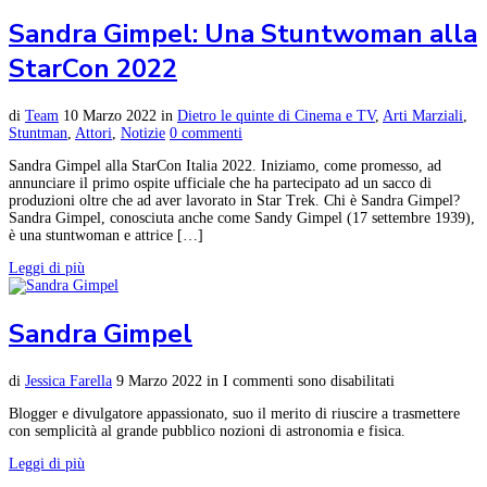
Sandra Gimpel: Una Stuntwoman alla
StarCon 2022
di
Team
10 Marzo 2022
in
Dietro le quinte di Cinema e TV
,
Arti Marziali
,
Stuntman
,
Attori
,
Notizie
0 commenti
Sandra Gimpel alla StarCon Italia 2022. Iniziamo, come promesso, ad
annunciare il primo ospite ufficiale che ha partecipato ad un sacco di
produzioni oltre che ad aver lavorato in Star Trek. Chi è Sandra Gimpel?
Sandra Gimpel, conosciuta anche come Sandy Gimpel (17 settembre 1939),
è una stuntwoman e attrice […]
Leggi di più
Sandra Gimpel
di
Jessica Farella
9 Marzo 2022
in
I commenti sono disabilitati
Blogger e divulgatore appassionato, suo il merito di riuscire a trasmettere
con semplicità al grande pubblico nozioni di astronomia e fisica.
Leggi di più