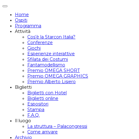
Attiva/disattiva
navigazione
Home
Ospiti
Programma
Attività
Cos’è la Starcon Italia?
Conferenze
Giochi
Esperienze interattive
Sfilata dei Costumi
Fantamodellismo
Premio OMEGA SHORT
Premio OMEGA GRAPHICS
Premio Alberto Lisiero
Biglietti
Biglietti con Hotel
Biglietti online
Espositori
Stampa
F.A.Q.
Il luogo
La struttura – Palacongressi
Come arrivare
Archivio