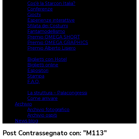
Cos’è la Starcon Italia?
Conferenze
Giochi
Esperienze interattive
Sfilata dei Costumi
Fantamodellismo
Premio OMEGA SHORT
Premio OMEGA GRAPHICS
Premio Alberto Lisiero
Biglietti
Biglietti con Hotel
Biglietti online
Espositori
Stampa
F.A.Q.
Il luogo
La struttura – Palacongressi
Come arrivare
Archivio
Archivio fotografico
Archivio ospiti
News blog
Post Contrassegnato con: "M113"