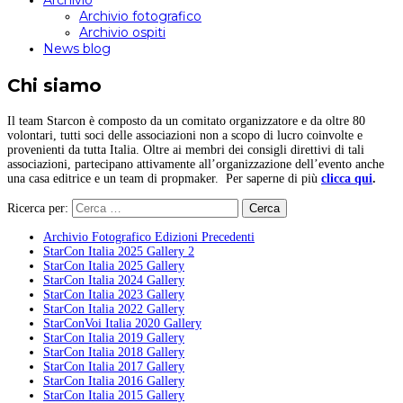
Archivio
Archivio fotografico
Archivio ospiti
News blog
Chi siamo
Il team Starcon è composto da un comitato organizzatore e da oltre 80
volontari, tutti soci delle associazioni non a scopo di lucro coinvolte e
provenienti da tutta Italia. Oltre ai membri dei consigli direttivi di tali
associazioni, partecipano attivamente all’organizzazione dell’evento anche
una casa editrice e un team di propmaker. Per saperne di più
clicca qui
.
Ricerca per:
Archivio Fotografico Edizioni Precedenti
StarCon Italia 2025 Gallery 2
StarCon Italia 2025 Gallery
StarCon Italia 2024 Gallery
StarCon Italia 2023 Gallery
StarCon Italia 2022 Gallery
StarConVoi Italia 2020 Gallery
StarCon Italia 2019 Gallery
StarCon Italia 2018 Gallery
StarCon Italia 2017 Gallery
StarCon Italia 2016 Gallery
StarCon Italia 2015 Gallery