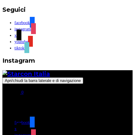
Seguici
facebook
instagram
x
youtube
tiktok
Instagram
Apri/chiudi la barra laterale e di navigazione
0
Seguici
facebook
x