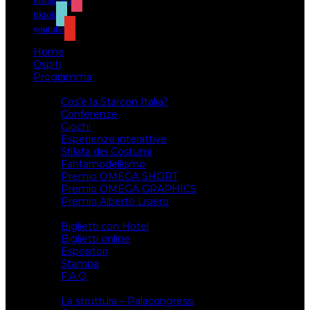
instagram
tiktok
youtube
Home
Ospiti
Programma
Attività
Cos’è la Starcon Italia?
Conferenze
Giochi
Esperienze interattive
Sfilata dei Costumi
Fantamodellismo
Premio OMEGA SHORT
Premio OMEGA GRAPHICS
Premio Alberto Lisiero
Biglietti
Biglietti con Hotel
Biglietti online
Espositori
Stampa
F.A.Q.
Il luogo
La struttura – Palacongressi