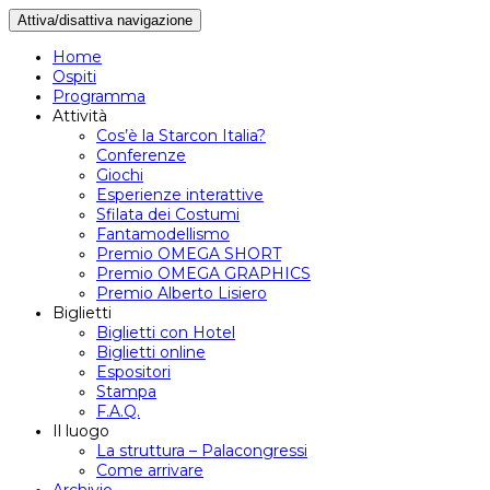
Attiva/disattiva navigazione
Home
Ospiti
Programma
Attività
Cos’è la Starcon Italia?
Conferenze
Giochi
Esperienze interattive
Sfilata dei Costumi
Fantamodellismo
Premio OMEGA SHORT
Premio OMEGA GRAPHICS
Premio Alberto Lisiero
Biglietti
Biglietti con Hotel
Biglietti online
Espositori
Stampa
F.A.Q.
Il luogo
La struttura – Palacongressi
Come arrivare