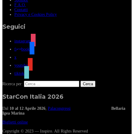
Sponsor
F.A.Q.
Contatti
Privacy e Cookies Policy
Seguici
instagram
facebook
x
youtube
tiktok
Ricerca per:
StarCon Italia 2026
Dal
10 al 12 Aprile 2026
,
Palacongressi
Bellaria
Igea Marina
Biglietti online
Copyright © 2023 — Inspiro. All Rights Reserved