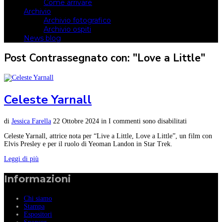
Come arrivare
Archivio
Archivio fotografico
Archivio ospiti
News blog
Post Contrassegnato con: "Love a Little"
Celeste Yarnall
di
Jessica Farella
22 Ottobre 2024
in
I commenti sono disabilitati
Celeste Yarnall, attrice nota per “Live a Little, Love a Little”, un film con
Elvis Presley e per il ruolo di Yeoman Landon in Star Trek.
Leggi di più
Informazioni
Chi siamo
Stampa
Espositori