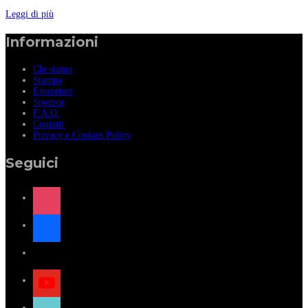
Leggi di più
Informazioni
Chi siamo
Stampa
Espositori
Sponsor
F.A.Q.
Contatti
Privacy e Cookies Policy
Seguici
instagram
facebook
x
youtube
tiktok