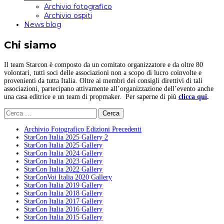
Archivio fotografico
Archivio ospiti
News blog
Chi siamo
Il team Starcon è composto da un comitato organizzatore e da oltre 80
volontari, tutti soci delle associazioni non a scopo di lucro coinvolte e
provenienti da tutta Italia. Oltre ai membri dei consigli direttivi di tali
associazioni, partecipano attivamente all’organizzazione dell’evento anche
una casa editrice e un team di propmaker. Per saperne di più
clicca qui
.
Ricerca
per:
Archivio Fotografico Edizioni Precedenti
StarCon Italia 2025 Gallery 2
StarCon Italia 2025 Gallery
StarCon Italia 2024 Gallery
StarCon Italia 2023 Gallery
StarCon Italia 2022 Gallery
StarConVoi Italia 2020 Gallery
StarCon Italia 2019 Gallery
StarCon Italia 2018 Gallery
StarCon Italia 2017 Gallery
StarCon Italia 2016 Gallery
StarCon Italia 2015 Gallery