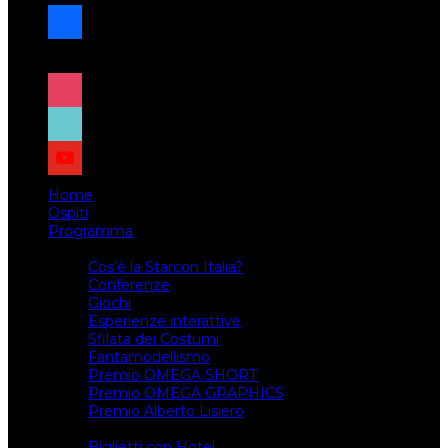
facebook
x
instagram
tiktok
youtube
Home
Ospiti
Programma
Attività
Cos’è la Starcon Italia?
Conferenze
Giochi
Esperienze interattive
Sfilata dei Costumi
Fantamodellismo
Premio OMEGA SHORT
Premio OMEGA GRAPHICS
Premio Alberto Lisiero
Biglietti
Biglietti con Hotel