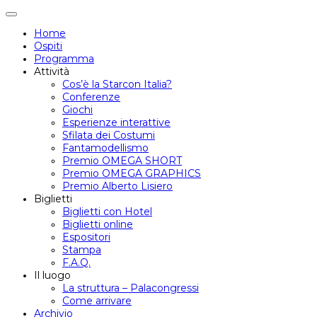
Attiva/disattiva
navigazione
Home
Ospiti
Programma
Attività
Cos’è la Starcon Italia?
Conferenze
Giochi
Esperienze interattive
Sfilata dei Costumi
Fantamodellismo
Premio OMEGA SHORT
Premio OMEGA GRAPHICS
Premio Alberto Lisiero
Biglietti
Biglietti con Hotel
Biglietti online
Espositori
Stampa
F.A.Q.
Il luogo
La struttura – Palacongressi
Come arrivare
Archivio