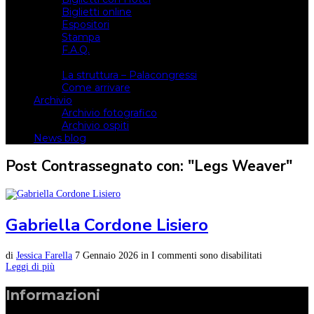
Biglietti online
Espositori
Stampa
F.A.Q.
Il luogo
La struttura – Palacongressi
Come arrivare
Archivio
Archivio fotografico
Archivio ospiti
News blog
Post Contrassegnato con: "Legs Weaver"
Gabriella Cordone Lisiero
di
Jessica Farella
7 Gennaio 2026
in
I commenti sono disabilitati
Leggi di più
Informazioni