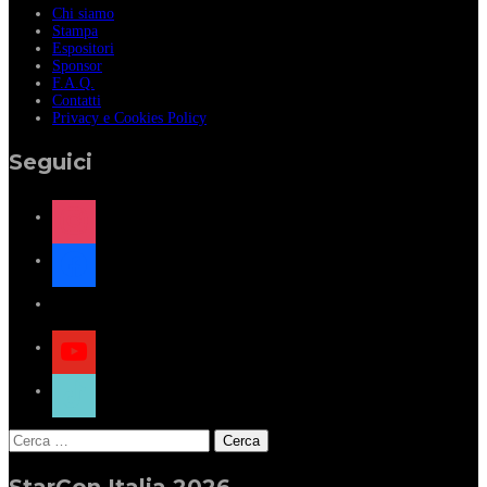
Chi siamo
Stampa
Espositori
Sponsor
F.A.Q.
Contatti
Privacy e Cookies Policy
Seguici
instagram
facebook
x
youtube
tiktok
Ricerca
per:
StarCon Italia 2026