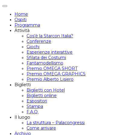
Attiva/disattiva
navigazione
Home
Ospiti
Programma
Attività
Cos’è la Starcon Italia?
Conferenze
Giochi
Esperienze interattive
Sfilata dei Costumi
Fantamodellismo
Premio OMEGA SHORT
Premio OMEGA GRAPHICS
Premio Alberto Lisiero
Biglietti
Biglietti con Hotel
Biglietti online
Espositori
Stampa
F.A.Q.
Il luogo
La struttura – Palacongressi
Come arrivare
Archivio