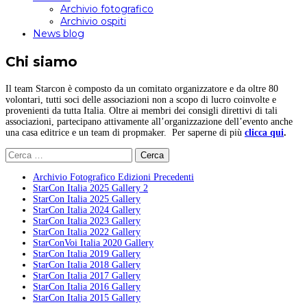
Archivio fotografico
Archivio ospiti
News blog
Chi siamo
Il team Starcon è composto da un comitato organizzatore e da oltre 80
volontari, tutti soci delle associazioni non a scopo di lucro coinvolte e
provenienti da tutta Italia. Oltre ai membri dei consigli direttivi di tali
associazioni, partecipano attivamente all’organizzazione dell’evento anche
una casa editrice e un team di propmaker. Per saperne di più
clicca qui
.
Ricerca
per:
Archivio Fotografico Edizioni Precedenti
StarCon Italia 2025 Gallery 2
StarCon Italia 2025 Gallery
StarCon Italia 2024 Gallery
StarCon Italia 2023 Gallery
StarCon Italia 2022 Gallery
StarConVoi Italia 2020 Gallery
StarCon Italia 2019 Gallery
StarCon Italia 2018 Gallery
StarCon Italia 2017 Gallery
StarCon Italia 2016 Gallery
StarCon Italia 2015 Gallery