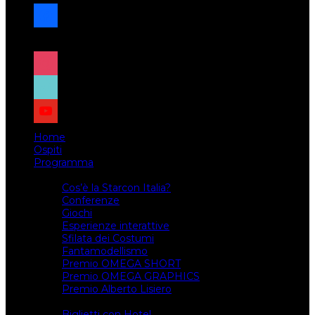
facebook
x
instagram
tiktok
youtube
Home
Ospiti
Programma
Attività
Cos’è la Starcon Italia?
Conferenze
Giochi
Esperienze interattive
Sfilata dei Costumi
Fantamodellismo
Premio OMEGA SHORT
Premio OMEGA GRAPHICS
Premio Alberto Lisiero
Biglietti
Biglietti con Hotel