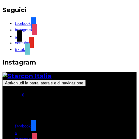
Seguici
facebook
instagram
x
youtube
tiktok
Instagram
Apri/chiudi la barra laterale e di navigazione
0
Seguici
facebook
x