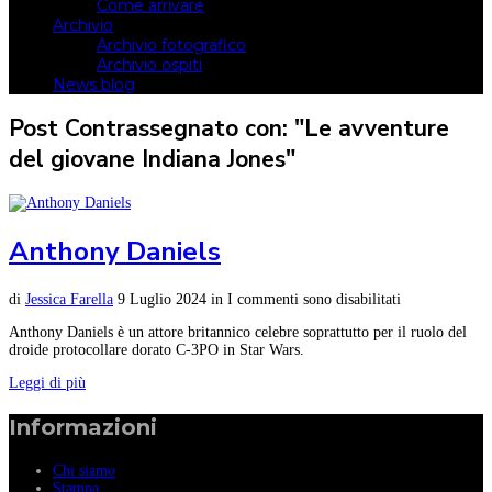
Come arrivare
Archivio
Archivio fotografico
Archivio ospiti
News blog
Post Contrassegnato con: "Le avventure
del giovane Indiana Jones"
Anthony Daniels
di
Jessica Farella
9 Luglio 2024
in
I commenti sono disabilitati
Anthony Daniels è un attore britannico celebre soprattutto per il ruolo del
droide protocollare dorato C-3PO in Star Wars.
Leggi di più
Informazioni
Chi siamo
Stampa