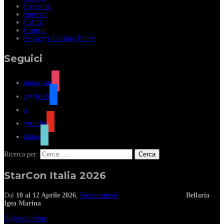
Espositori
Sponsor
F.A.Q.
Contatti
Privacy e Cookies Policy
Seguici
instagram
facebook
x
youtube
tiktok
Ricerca per:
StarCon Italia 2026
Dal
10 al 12 Aprile 2026
,
Palacongressi
Bellaria
Igea Marina
Biglietti online