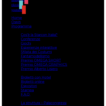
instagram
tiktok
youtube
Home
Ospiti
Programma
Attività
Cos’è la Starcon Italia?
Conferenze
Giochi
Esperienze interattive
Sfilata dei Costumi
Fantamodellismo
Premio OMEGA SHORT
Premio OMEGA GRAPHICS
Premio Alberto Lisiero
Biglietti
Biglietti con Hotel
Biglietti online
Espositori
Stampa
F.A.Q.
Il luogo
La struttura – Palacongressi