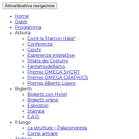
Attiva/disattiva navigazione
Home
Ospiti
Programma
Attività
Cos’è la Starcon Italia?
Conferenze
Giochi
Esperienze interattive
Sfilata dei Costumi
Fantamodellismo
Premio OMEGA SHORT
Premio OMEGA GRAPHICS
Premio Alberto Lisiero
Biglietti
Biglietti con Hotel
Biglietti online
Espositori
Stampa
F.A.Q.
Il luogo
La struttura – Palacongressi
Come arrivare