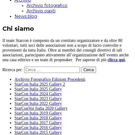
Archivio
Archivio fotografico
Archivio ospiti
News blog
Chi siamo
Il team Starcon è composto da un comitato organizzatore e da oltre 80
volontari, tutti soci delle associazioni non a scopo di lucro coinvolte e
provenienti da tutta Italia. Oltre ai membri dei consigli direttivi di tali
associazioni, partecipano attivamente all’organizzazione dell’evento anche
una casa editrice e un team di propmaker. Per saperne di più
clicca qui
.
Ricerca per:
Archivio Fotografico Edizioni Precedenti
StarCon Italia 2025 Gallery 2
StarCon Italia 2025 Gallery
StarCon Italia 2024 Gallery
StarCon Italia 2023 Gallery
StarCon Italia 2022 Gallery
StarConVoi Italia 2020 Gallery
StarCon Italia 2019 Gallery
StarCon Italia 2018 Gallery
StarCon Italia 2017 Gallery
StarCon Italia 2016 Gallery
StarCon Italia 2015 Gallery