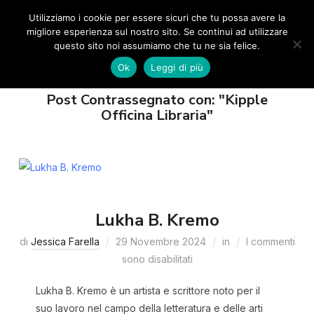
Utilizziamo i cookie per essere sicuri che tu possa avere la
0
APRI/C
migliore esperienza sul nostro sito. Se continui ad utilizzare
questo sito noi assumiamo che tu ne sia felice.
Ok
Leggi di più
Post Contrassegnato con: "Kipple
Officina Libraria"
Lukha B. Kremo
di
Jessica Farella
29 Novembre 2024
in
I commenti
sono disabilitati
Lukha B. Kremo è un artista e scrittore noto per il
suo lavoro nel campo della letteratura e delle arti