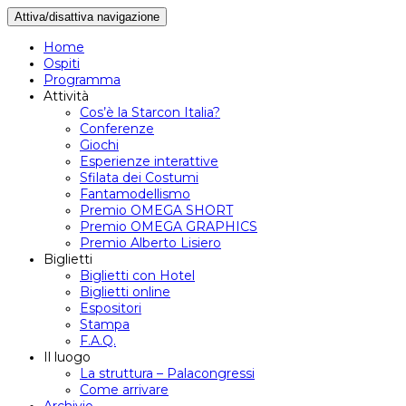
Attiva/disattiva navigazione
Home
Ospiti
Programma
Attività
Cos’è la Starcon Italia?
Conferenze
Giochi
Esperienze interattive
Sfilata dei Costumi
Fantamodellismo
Premio OMEGA SHORT
Premio OMEGA GRAPHICS
Premio Alberto Lisiero
Biglietti
Biglietti con Hotel
Biglietti online
Espositori
Stampa
F.A.Q.
Il luogo
La struttura – Palacongressi
Come arrivare