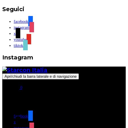
Seguici
facebook
instagram
x
youtube
tiktok
Instagram
Apri/chiudi la barra laterale e di navigazione
0
Seguici
facebook
x