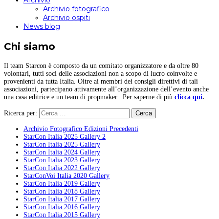
Archivio
Archivio fotografico
Archivio ospiti
News blog
Chi siamo
Il team Starcon è composto da un comitato organizzatore e da oltre 80
volontari, tutti soci delle associazioni non a scopo di lucro coinvolte e
provenienti da tutta Italia. Oltre ai membri dei consigli direttivi di tali
associazioni, partecipano attivamente all’organizzazione dell’evento anche
una casa editrice e un team di propmaker. Per saperne di più
clicca qui
.
Ricerca per:
Archivio Fotografico Edizioni Precedenti
StarCon Italia 2025 Gallery 2
StarCon Italia 2025 Gallery
StarCon Italia 2024 Gallery
StarCon Italia 2023 Gallery
StarCon Italia 2022 Gallery
StarConVoi Italia 2020 Gallery
StarCon Italia 2019 Gallery
StarCon Italia 2018 Gallery
StarCon Italia 2017 Gallery
StarCon Italia 2016 Gallery
StarCon Italia 2015 Gallery