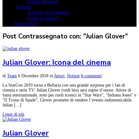
Come arrivare
Archivio
Archivio fotografico
Archivio ospiti
News blog
Post Contrassegnato con: "Julian Glover"
Julian Glover: Icona del cinema
di
Team
6 Dicembre 2018
in
Attori
,
Notizie
0 commenti
La StarCon 2019 torna a Bellaria con una grande sorpresa per i fan di
cinema e serie TV: Julian Glover (vedi bio) sarà ospite d’onore. Attore di
fama internazionale, noto per ruoli iconici in “Star Wars”, “Indiana Jones” e
“Il Trono di Spade”, Glover promette di rendere l’evento indimenticabile.
Julian […]
Leggi di più
Julian Glover