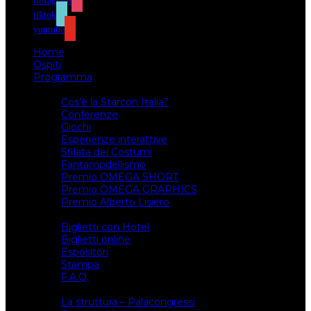
instagram
tiktok
youtube
Home
Ospiti
Programma
Attività
Cos’è la Starcon Italia?
Conferenze
Giochi
Esperienze interattive
Sfilata dei Costumi
Fantamodellismo
Premio OMEGA SHORT
Premio OMEGA GRAPHICS
Premio Alberto Lisiero
Biglietti
Biglietti con Hotel
Biglietti online
Espositori
Stampa
F.A.Q.
Il luogo
La struttura – Palacongressi