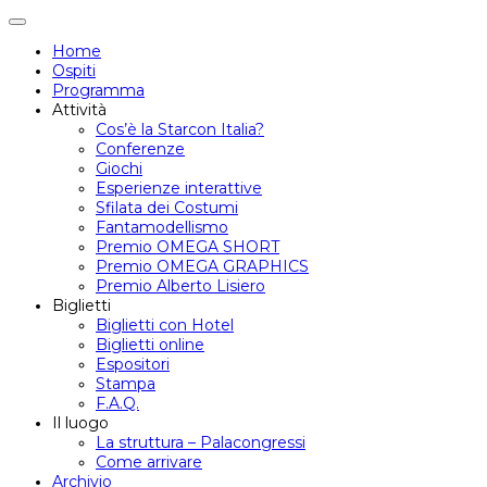
Attiva/disattiva
navigazione
Home
Ospiti
Programma
Attività
Cos’è la Starcon Italia?
Conferenze
Giochi
Esperienze interattive
Sfilata dei Costumi
Fantamodellismo
Premio OMEGA SHORT
Premio OMEGA GRAPHICS
Premio Alberto Lisiero
Biglietti
Biglietti con Hotel
Biglietti online
Espositori
Stampa
F.A.Q.
Il luogo
La struttura – Palacongressi
Come arrivare
Archivio