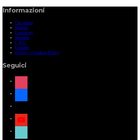
Informazioni
Chi siamo
Stampa
Espositori
Sponsor
F.A.Q.
Contatti
Privacy e Cookies Policy
Seguici
instagram
facebook
x
youtube
tiktok