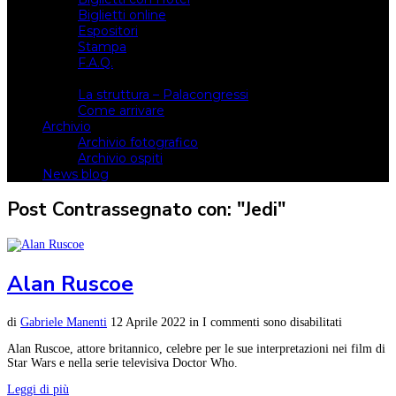
Biglietti online
Espositori
Stampa
F.A.Q.
Il luogo
La struttura – Palacongressi
Come arrivare
Archivio
Archivio fotografico
Archivio ospiti
News blog
Post Contrassegnato con: "Jedi"
Alan Ruscoe
di
Gabriele Manenti
12 Aprile 2022
in
I commenti sono disabilitati
Alan Ruscoe, attore britannico, celebre per le sue interpretazioni nei film di
Star Wars e nella serie televisiva Doctor Who.
Leggi di più