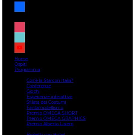
facebook
x
instagram
tiktok
youtube
Home
Ospiti
Programma
Attività
Cos’è la Starcon Italia?
Conferenze
Giochi
Esperienze interattive
Sfilata dei Costumi
Fantamodellismo
Premio OMEGA SHORT
Premio OMEGA GRAPHICS
Premio Alberto Lisiero
Biglietti
Biglietti con Hotel