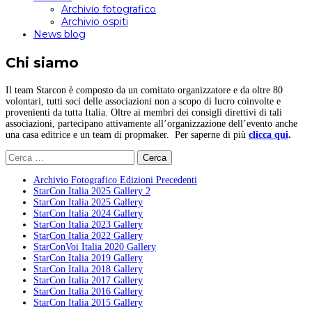
Archivio fotografico
Archivio ospiti
News blog
Chi siamo
Il team Starcon è composto da un comitato organizzatore e da oltre 80
volontari, tutti soci delle associazioni non a scopo di lucro coinvolte e
provenienti da tutta Italia. Oltre ai membri dei consigli direttivi di tali
associazioni, partecipano attivamente all’organizzazione dell’evento anche
una casa editrice e un team di propmaker. Per saperne di più
clicca qui
.
Ricerca
per:
Archivio Fotografico Edizioni Precedenti
StarCon Italia 2025 Gallery 2
StarCon Italia 2025 Gallery
StarCon Italia 2024 Gallery
StarCon Italia 2023 Gallery
StarCon Italia 2022 Gallery
StarConVoi Italia 2020 Gallery
StarCon Italia 2019 Gallery
StarCon Italia 2018 Gallery
StarCon Italia 2017 Gallery
StarCon Italia 2016 Gallery
StarCon Italia 2015 Gallery