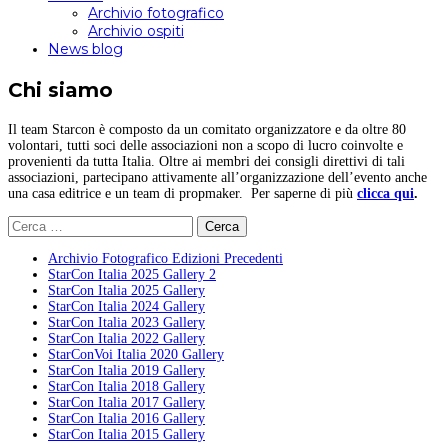
Archivio fotografico
Archivio ospiti
News blog
Chi siamo
Il team Starcon è composto da un comitato organizzatore e da oltre 80
volontari, tutti soci delle associazioni non a scopo di lucro coinvolte e
provenienti da tutta Italia. Oltre ai membri dei consigli direttivi di tali
associazioni, partecipano attivamente all’organizzazione dell’evento anche
una casa editrice e un team di propmaker. Per saperne di più
clicca qui
.
Ricerca
per:
Archivio Fotografico Edizioni Precedenti
StarCon Italia 2025 Gallery 2
StarCon Italia 2025 Gallery
StarCon Italia 2024 Gallery
StarCon Italia 2023 Gallery
StarCon Italia 2022 Gallery
StarConVoi Italia 2020 Gallery
StarCon Italia 2019 Gallery
StarCon Italia 2018 Gallery
StarCon Italia 2017 Gallery
StarCon Italia 2016 Gallery
StarCon Italia 2015 Gallery