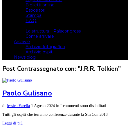
Biglietti online
Espositori
Stampa
F.A.Q.
Il luogo
La struttura – Palacongressi
Come arrivare
Archivio
Archivio fotografico
Archivio ospiti
News blog
Post Contrassegnato con: "J.R.R. Tolkien"
Paolo Gulisano
di
Jessica Farella
1 Agosto 2024
in
I commenti sono disabilitati
Tutti gli ospiti che terranno conferenze durante la StarCon 2018
Leggi di più