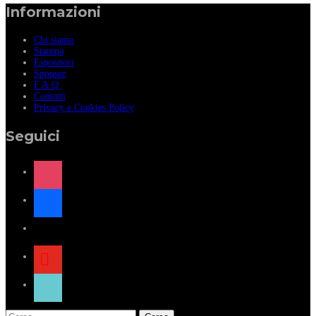
Informazioni
Chi siamo
Stampa
Espositori
Sponsor
F.A.Q.
Contatti
Privacy e Cookies Policy
Seguici
instagram
facebook
x
youtube
tiktok
Ricerca