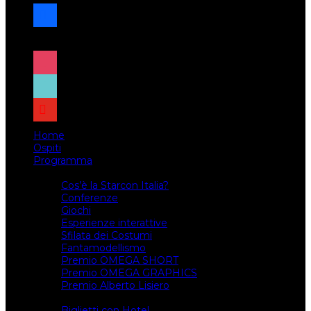
facebook
x
instagram
tiktok
youtube
Home
Ospiti
Programma
Attività
Cos’è la Starcon Italia?
Conferenze
Giochi
Esperienze interattive
Sfilata dei Costumi
Fantamodellismo
Premio OMEGA SHORT
Premio OMEGA GRAPHICS
Premio Alberto Lisiero
Biglietti
Biglietti con Hotel