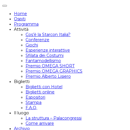
Attiva/disattiva
navigazione
Home
Ospiti
Programma
Attività
Cos’è la Starcon Italia?
Conferenze
Giochi
Esperienze interattive
Sfilata dei Costumi
Fantamodellismo
Premio OMEGA SHORT
Premio OMEGA GRAPHICS
Premio Alberto Lisiero
Biglietti
Biglietti con Hotel
Biglietti online
Espositori
Stampa
F.A.Q.
Il luogo
La struttura – Palacongressi
Come arrivare
Archivio