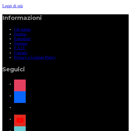
Leggi di più
Informazioni
Chi siamo
Stampa
Espositori
Sponsor
F.A.Q.
Contatti
Privacy e Cookies Policy
Seguici
instagram
facebook
x
youtube
tiktok