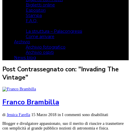
Biglietti online
Espositori
Stampa
F.A.Q.
Il luogo
La struttura – Palacongressi
Come arrivare
Archivio
Archivio fotografico
Archivio ospiti
News blog
Post Contrassegnato con: "Invading The
Vintage"
Franco Brambilla
di
Jessica Farella
15 Marzo 2018
in
I commenti sono disabilitati
Blogger e divulgatore appassionato, suo il merito di riuscire a trasmettere
con semplicità al grande pubblico nozioni di astronomia e fisica.