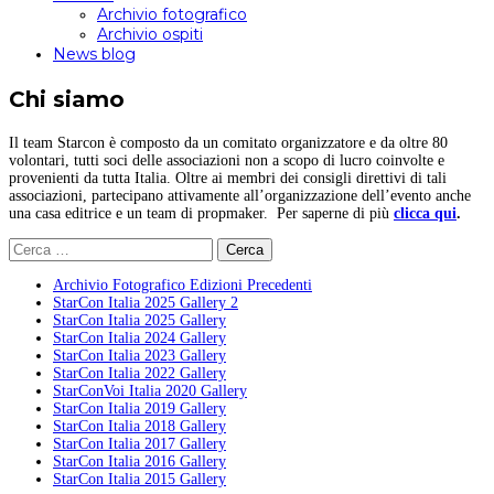
Archivio fotografico
Archivio ospiti
News blog
Chi siamo
Il team Starcon è composto da un comitato organizzatore e da oltre 80
volontari, tutti soci delle associazioni non a scopo di lucro coinvolte e
provenienti da tutta Italia. Oltre ai membri dei consigli direttivi di tali
associazioni, partecipano attivamente all’organizzazione dell’evento anche
una casa editrice e un team di propmaker. Per saperne di più
clicca qui
.
Ricerca
per:
Archivio Fotografico Edizioni Precedenti
StarCon Italia 2025 Gallery 2
StarCon Italia 2025 Gallery
StarCon Italia 2024 Gallery
StarCon Italia 2023 Gallery
StarCon Italia 2022 Gallery
StarConVoi Italia 2020 Gallery
StarCon Italia 2019 Gallery
StarCon Italia 2018 Gallery
StarCon Italia 2017 Gallery
StarCon Italia 2016 Gallery
StarCon Italia 2015 Gallery