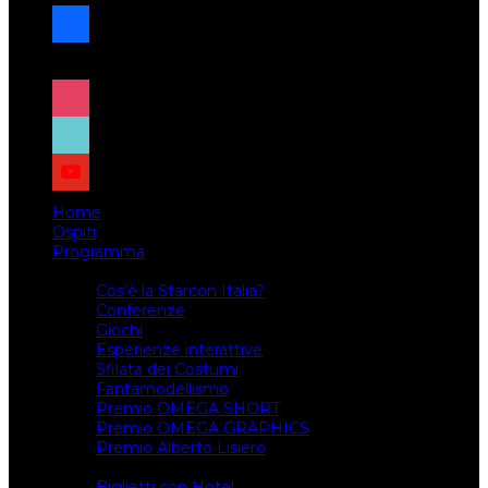
facebook
x
instagram
tiktok
youtube
Home
Ospiti
Programma
Attività
Cos’è la Starcon Italia?
Conferenze
Giochi
Esperienze interattive
Sfilata dei Costumi
Fantamodellismo
Premio OMEGA SHORT
Premio OMEGA GRAPHICS
Premio Alberto Lisiero
Biglietti
Biglietti con Hotel