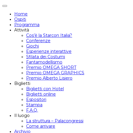
Attiva/disattiva
navigazione
Home
Ospiti
Programma
Attività
Cos’è la Starcon Italia?
Conferenze
Giochi
Esperienze interattive
Sfilata dei Costumi
Fantamodellismo
Premio OMEGA SHORT
Premio OMEGA GRAPHICS
Premio Alberto Lisiero
Biglietti
Biglietti con Hotel
Biglietti online
Espositori
Stampa
F.A.Q.
Il luogo
La struttura – Palacongressi
Come arrivare
Archivio