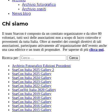
Archivio
Archivio fotografico
Archivio ospiti
News blog
Chi siamo
Il team Starcon è composto da un comitato organizzatore e da oltre 80
volontari, tutti soci delle associazioni non a scopo di lucro coinvolte e
provenienti da tutta Italia. Oltre ai membri dei consigli direttivi di tali
associazioni, partecipano attivamente all’organizzazione dell’evento anche
una casa editrice e un team di propmaker. Per saperne di più
clicca qui
.
Ricerca per:
Archivio Fotografico Edizioni Precedenti
StarCon Italia 2025 Gallery 2
StarCon Italia 2025 Gallery
StarCon Italia 2024 Gallery
StarCon Italia 2023 Gallery
StarCon Italia 2022 Gallery
StarConVoi Italia 2020 Gallery
StarCon Italia 2019 Gallery
StarCon Italia 2018 Gallery
StarCon Italia 2017 Gallery
StarCon Italia 2016 Gallery
StarCon Italia 2015 Gallery