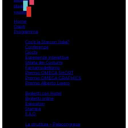
instagram
tiktok
youtube
Home
Ospiti
Programma
Attività
Cos’è la Starcon Italia?
Conferenze
Giochi
Esperienze interattive
Sfilata dei Costumi
Fantamodellismo
Premio OMEGA SHORT
Premio OMEGA GRAPHICS
Premio Alberto Lisiero
Biglietti
Biglietti con Hotel
Biglietti online
Espositori
Stampa
F.A.Q.
Il luogo
La struttura – Palacongressi