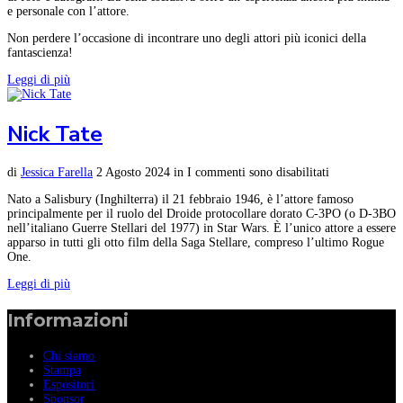
e personale con l’attore.
Non perdere l’occasione di incontrare uno degli attori più iconici della
fantascienza!
Leggi di più
Nick Tate
di
Jessica Farella
2 Agosto 2024
in
I commenti sono disabilitati
Nato a Salisbury (Inghilterra) il 21 febbraio 1946, è l’attore famoso
principalmente per il ruolo del Droide protocollare dorato C-3PO (o D-3BO
nell’italiano Guerre Stellari del 1977) in Star Wars. È l’unico attore a essere
apparso in tutti gli otto film della Saga Stellare, compreso l’ultimo Rogue
One.
Leggi di più
Informazioni
Chi siamo
Stampa
Espositori
Sponsor