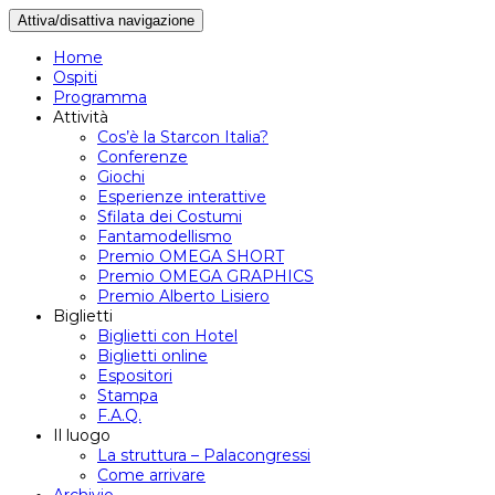
Attiva/disattiva navigazione
Home
Ospiti
Programma
Attività
Cos’è la Starcon Italia?
Conferenze
Giochi
Esperienze interattive
Sfilata dei Costumi
Fantamodellismo
Premio OMEGA SHORT
Premio OMEGA GRAPHICS
Premio Alberto Lisiero
Biglietti
Biglietti con Hotel
Biglietti online
Espositori
Stampa
F.A.Q.
Il luogo
La struttura – Palacongressi
Come arrivare