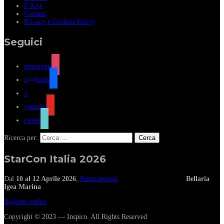
F.A.Q.
Contatti
Privacy e Cookies Policy
Seguici
instagram
facebook
x
youtube
tiktok
Ricerca per:
StarCon Italia 2026
Dal
10 al 12 Aprile 2026
,
Palacongressi
Bellaria
Igea Marina
Biglietti online
Copyright © 2023 — Inspiro. All Rights Reserved