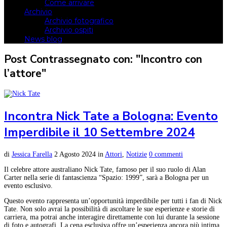
Come arrivare
Archivio
Archivio fotografico
Archivio ospiti
News blog
Post Contrassegnato con: "Incontro con
l’attore"
Incontra Nick Tate a Bologna: Evento
Imperdibile il 10 Settembre 2024
di
Jessica Farella
2 Agosto 2024
in
Attori
,
Notizie
0 commenti
Il celebre attore australiano Nick Tate, famoso per il suo ruolo di Alan
Carter nella serie di fantascienza “Spazio: 1999”, sarà a Bologna per un
evento esclusivo.
Questo evento rappresenta un’opportunità imperdibile per tutti i fan di Nick
Tate. Non solo avrai la possibilità di ascoltare le sue esperienze e storie di
carriera, ma potrai anche interagire direttamente con lui durante la sessione
di foto e autografi. La cena esclusiva offre un’esperienza ancora più intima