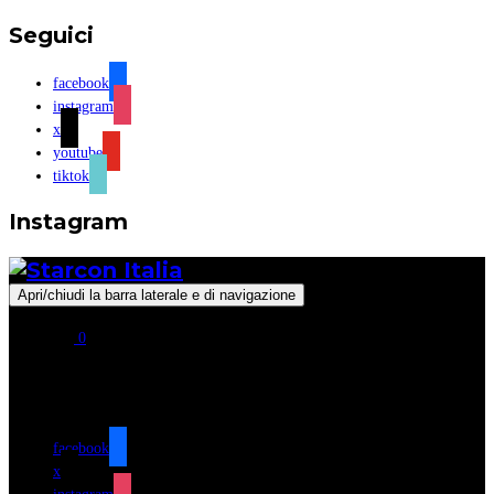
Seguici
facebook
instagram
x
youtube
tiktok
Instagram
Apri/chiudi la barra laterale e di navigazione
0
Seguici
facebook
x