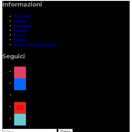
Informazioni
Chi siamo
Stampa
Espositori
Sponsor
F.A.Q.
Contatti
Privacy e Cookies Policy
Seguici
instagram
facebook
x
youtube
tiktok
Ricerca