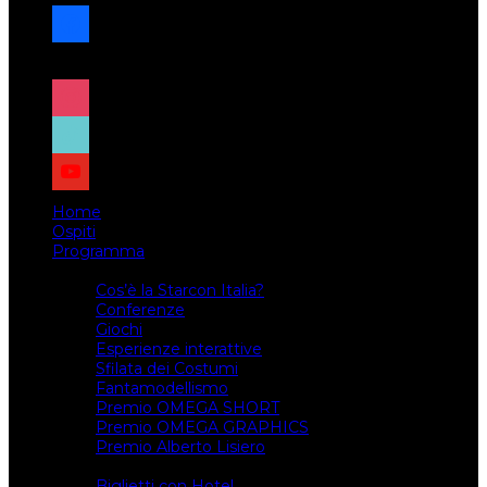
facebook
x
instagram
tiktok
youtube
Home
Ospiti
Programma
Attività
Cos’è la Starcon Italia?
Conferenze
Giochi
Esperienze interattive
Sfilata dei Costumi
Fantamodellismo
Premio OMEGA SHORT
Premio OMEGA GRAPHICS
Premio Alberto Lisiero
Biglietti
Biglietti con Hotel