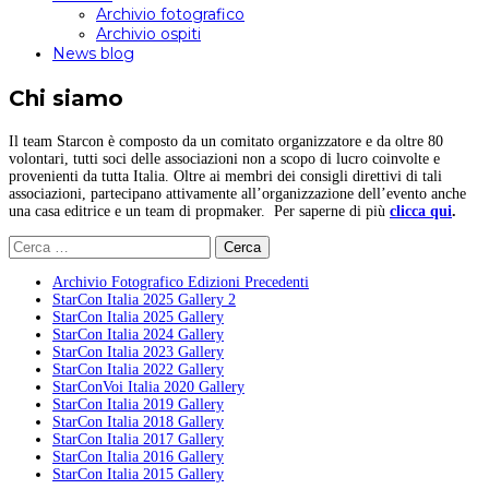
Archivio fotografico
Archivio ospiti
News blog
Chi siamo
Il team Starcon è composto da un comitato organizzatore e da oltre 80
volontari, tutti soci delle associazioni non a scopo di lucro coinvolte e
provenienti da tutta Italia. Oltre ai membri dei consigli direttivi di tali
associazioni, partecipano attivamente all’organizzazione dell’evento anche
una casa editrice e un team di propmaker. Per saperne di più
clicca qui
.
Ricerca
per:
Archivio Fotografico Edizioni Precedenti
StarCon Italia 2025 Gallery 2
StarCon Italia 2025 Gallery
StarCon Italia 2024 Gallery
StarCon Italia 2023 Gallery
StarCon Italia 2022 Gallery
StarConVoi Italia 2020 Gallery
StarCon Italia 2019 Gallery
StarCon Italia 2018 Gallery
StarCon Italia 2017 Gallery
StarCon Italia 2016 Gallery
StarCon Italia 2015 Gallery