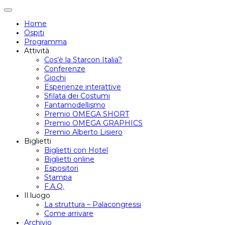
Attiva/disattiva
navigazione
Home
Ospiti
Programma
Attività
Cos’è la Starcon Italia?
Conferenze
Giochi
Esperienze interattive
Sfilata dei Costumi
Fantamodellismo
Premio OMEGA SHORT
Premio OMEGA GRAPHICS
Premio Alberto Lisiero
Biglietti
Biglietti con Hotel
Biglietti online
Espositori
Stampa
F.A.Q.
Il luogo
La struttura – Palacongressi
Come arrivare
Archivio