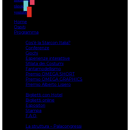
instagram
tiktok
youtube
Home
Ospiti
Programma
Attività
Cos’è la Starcon Italia?
Conferenze
Giochi
Esperienze interattive
Sfilata dei Costumi
Fantamodellismo
Premio OMEGA SHORT
Premio OMEGA GRAPHICS
Premio Alberto Lisiero
Biglietti
Biglietti con Hotel
Biglietti online
Espositori
Stampa
F.A.Q.
Il luogo
La struttura – Palacongressi