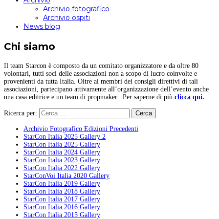
Archivio
Archivio fotografico
Archivio ospiti
News blog
Chi siamo
Il team Starcon è composto da un comitato organizzatore e da oltre 80
volontari, tutti soci delle associazioni non a scopo di lucro coinvolte e
provenienti da tutta Italia. Oltre ai membri dei consigli direttivi di tali
associazioni, partecipano attivamente all’organizzazione dell’evento anche
una casa editrice e un team di propmaker. Per saperne di più
clicca qui
.
Ricerca per:
Archivio Fotografico Edizioni Precedenti
StarCon Italia 2025 Gallery 2
StarCon Italia 2025 Gallery
StarCon Italia 2024 Gallery
StarCon Italia 2023 Gallery
StarCon Italia 2022 Gallery
StarConVoi Italia 2020 Gallery
StarCon Italia 2019 Gallery
StarCon Italia 2018 Gallery
StarCon Italia 2017 Gallery
StarCon Italia 2016 Gallery
StarCon Italia 2015 Gallery