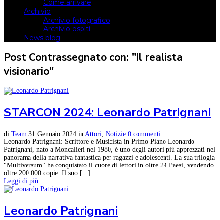
Come arrivare
Archivio
Archivio fotografico
Archivio ospiti
News blog
Post Contrassegnato con: "Il realista
visionario"
STARCON 2024: Leonardo Patrignani
di
Team
31 Gennaio 2024
in
Attori
,
Notizie
0 commenti
Leonardo Patrignani: Scrittore e Musicista in Primo Piano Leonardo
Patrignani, nato a Moncalieri nel 1980, è uno degli autori più apprezzati nel
panorama della narrativa fantastica per ragazzi e adolescenti. La sua trilogia
"Multiversum" ha conquistato il cuore di lettori in oltre 24 Paesi, vendendo
oltre 200.000 copie. Il suo [...]
Leggi di più
Leonardo Patrignani