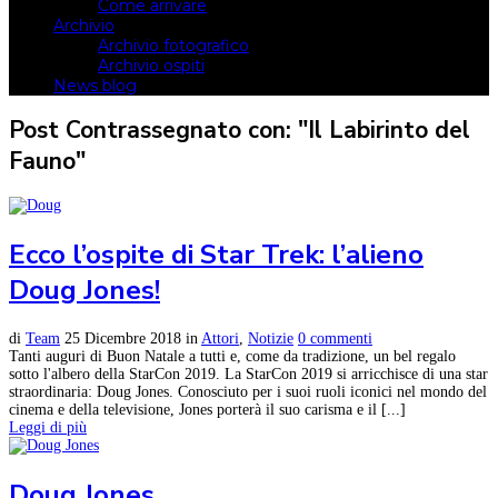
Come arrivare
Archivio
Archivio fotografico
Archivio ospiti
News blog
Post Contrassegnato con: "Il Labirinto del
Fauno"
Ecco l’ospite di Star Trek: l’alieno
Doug Jones!
di
Team
25 Dicembre 2018
in
Attori
,
Notizie
0 commenti
Tanti auguri di Buon Natale a tutti e, come da tradizione, un bel regalo
sotto l'albero della StarCon 2019. La StarCon 2019 si arricchisce di una star
straordinaria: Doug Jones. Conosciuto per i suoi ruoli iconici nel mondo del
cinema e della televisione, Jones porterà il suo carisma e il [...]
Leggi di più
Doug Jones