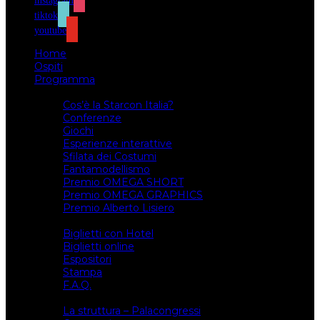
instagram
tiktok
youtube
Home
Ospiti
Programma
Attività
Cos’è la Starcon Italia?
Conferenze
Giochi
Esperienze interattive
Sfilata dei Costumi
Fantamodellismo
Premio OMEGA SHORT
Premio OMEGA GRAPHICS
Premio Alberto Lisiero
Biglietti
Biglietti con Hotel
Biglietti online
Espositori
Stampa
F.A.Q.
Il luogo
La struttura – Palacongressi