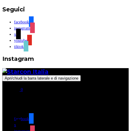
Seguici
facebook
instagram
x
youtube
tiktok
Instagram
Apri/chiudi la barra laterale e di navigazione
0
Seguici
facebook
x