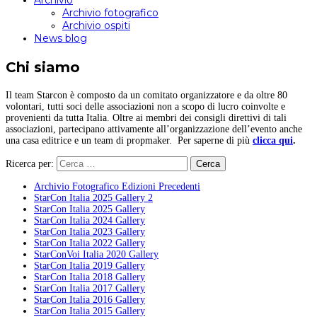
Archivio
Archivio fotografico
Archivio ospiti
News blog
Chi siamo
Il team Starcon è composto da un comitato organizzatore e da oltre 80
volontari, tutti soci delle associazioni non a scopo di lucro coinvolte e
provenienti da tutta Italia. Oltre ai membri dei consigli direttivi di tali
associazioni, partecipano attivamente all’organizzazione dell’evento anche
una casa editrice e un team di propmaker. Per saperne di più
clicca qui
.
Ricerca per:
Archivio Fotografico Edizioni Precedenti
StarCon Italia 2025 Gallery 2
StarCon Italia 2025 Gallery
StarCon Italia 2024 Gallery
StarCon Italia 2023 Gallery
StarCon Italia 2022 Gallery
StarConVoi Italia 2020 Gallery
StarCon Italia 2019 Gallery
StarCon Italia 2018 Gallery
StarCon Italia 2017 Gallery
StarCon Italia 2016 Gallery
StarCon Italia 2015 Gallery