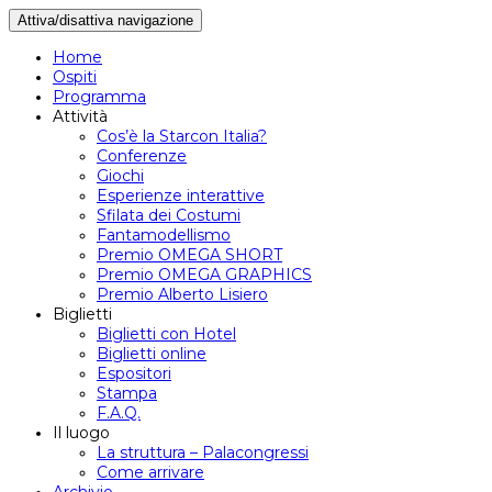
Attiva/disattiva navigazione
Home
Ospiti
Programma
Attività
Cos’è la Starcon Italia?
Conferenze
Giochi
Esperienze interattive
Sfilata dei Costumi
Fantamodellismo
Premio OMEGA SHORT
Premio OMEGA GRAPHICS
Premio Alberto Lisiero
Biglietti
Biglietti con Hotel
Biglietti online
Espositori
Stampa
F.A.Q.
Il luogo
La struttura – Palacongressi
Come arrivare