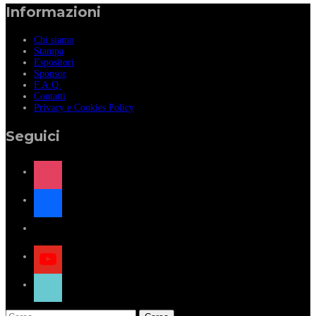
Informazioni
Chi siamo
Stampa
Espositori
Sponsor
F.A.Q.
Contatti
Privacy e Cookies Policy
Seguici
instagram
facebook
x
youtube
tiktok
Ricerca