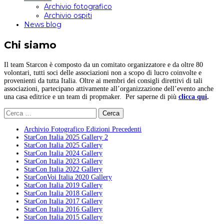
Archivio fotografico
Archivio ospiti
News blog
Chi siamo
Il team Starcon è composto da un comitato organizzatore e da oltre 80
volontari, tutti soci delle associazioni non a scopo di lucro coinvolte e
provenienti da tutta Italia. Oltre ai membri dei consigli direttivi di tali
associazioni, partecipano attivamente all’organizzazione dell’evento anche
una casa editrice e un team di propmaker. Per saperne di più
clicca qui
.
Ricerca
per:
Archivio Fotografico Edizioni Precedenti
StarCon Italia 2025 Gallery 2
StarCon Italia 2025 Gallery
StarCon Italia 2024 Gallery
StarCon Italia 2023 Gallery
StarCon Italia 2022 Gallery
StarConVoi Italia 2020 Gallery
StarCon Italia 2019 Gallery
StarCon Italia 2018 Gallery
StarCon Italia 2017 Gallery
StarCon Italia 2016 Gallery
StarCon Italia 2015 Gallery