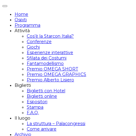
Attiva/disattiva
navigazione
Home
Ospiti
Programma
Attività
Cos’è la Starcon Italia?
Conferenze
Giochi
Esperienze interattive
Sfilata dei Costumi
Fantamodellismo
Premio OMEGA SHORT
Premio OMEGA GRAPHICS
Premio Alberto Lisiero
Biglietti
Biglietti con Hotel
Biglietti online
Espositori
Stampa
F.A.Q.
Il luogo
La struttura – Palacongressi
Come arrivare
Archivio