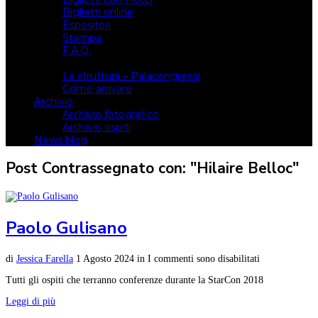
Biglietti online
Espositori
Stampa
F.A.Q.
Il luogo
La struttura – Palacongressi
Come arrivare
Archivio
Archivio fotografico
Archivio ospiti
News blog
Post Contrassegnato con: "Hilaire Belloc"
Paolo Gulisano
di
Jessica Farella
1 Agosto 2024
in
I commenti sono disabilitati
Tutti gli ospiti che terranno conferenze durante la StarCon 2018
Leggi di più