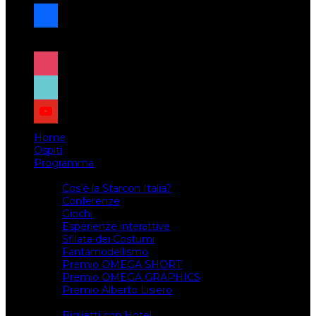
facebook
x
instagram
tiktok
youtube
Home
Ospiti
Programma
Attività
Cos’è la Starcon Italia?
Conferenze
Giochi
Esperienze interattive
Sfilata dei Costumi
Fantamodellismo
Premio OMEGA SHORT
Premio OMEGA GRAPHICS
Premio Alberto Lisiero
Biglietti
Biglietti con Hotel