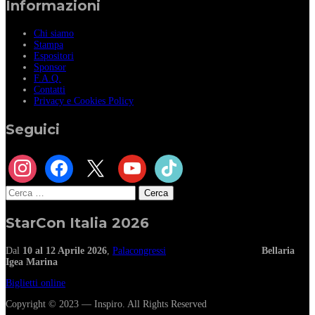
Informazioni
Chi siamo
Stampa
Espositori
Sponsor
F.A.Q.
Contatti
Privacy e Cookies Policy
Seguici
instagram
facebook
x
youtube
tiktok
Ricerca
per:
StarCon Italia 2026
Dal
10 al 12 Aprile 2026
,
Palacongressi
Bellaria
Igea Marina
Biglietti online
Copyright © 2023 — Inspiro. All Rights Reserved