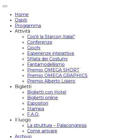
Attiva/disattiva
navigazione
Home
Ospiti
Programma
Attività
Cos’è la Starcon Italia?
Conferenze
Giochi
Esperienze interattive
Sfilata dei Costumi
Fantamodellismo
Premio OMEGA SHORT
Premio OMEGA GRAPHICS
Premio Alberto Lisiero
Biglietti
Biglietti con Hotel
Biglietti online
Espositori
Stampa
F.A.Q.
Il luogo
La struttura – Palacongressi
Come arrivare
Archivio