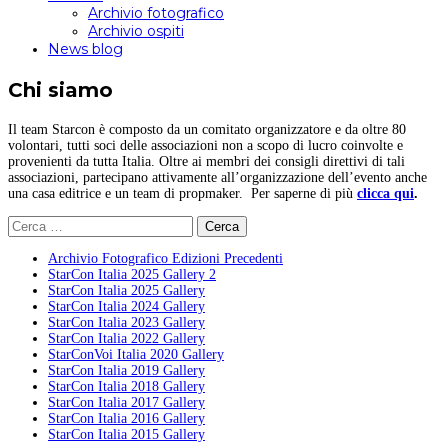
Archivio fotografico
Archivio ospiti
News blog
Chi siamo
Il team Starcon è composto da un comitato organizzatore e da oltre 80
volontari, tutti soci delle associazioni non a scopo di lucro coinvolte e
provenienti da tutta Italia. Oltre ai membri dei consigli direttivi di tali
associazioni, partecipano attivamente all’organizzazione dell’evento anche
una casa editrice e un team di propmaker. Per saperne di più
clicca qui
.
Ricerca
per:
Archivio Fotografico Edizioni Precedenti
StarCon Italia 2025 Gallery 2
StarCon Italia 2025 Gallery
StarCon Italia 2024 Gallery
StarCon Italia 2023 Gallery
StarCon Italia 2022 Gallery
StarConVoi Italia 2020 Gallery
StarCon Italia 2019 Gallery
StarCon Italia 2018 Gallery
StarCon Italia 2017 Gallery
StarCon Italia 2016 Gallery
StarCon Italia 2015 Gallery