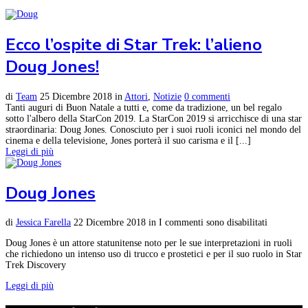
Ecco l’ospite di Star Trek: l’alieno
Doug Jones!
di
Team
25 Dicembre 2018
in
Attori
,
Notizie
0 commenti
Tanti auguri di Buon Natale a tutti e, come da tradizione, un bel regalo
sotto l'albero della StarCon 2019. La StarCon 2019 si arricchisce di una star
straordinaria: Doug Jones. Conosciuto per i suoi ruoli iconici nel mondo del
cinema e della televisione, Jones porterà il suo carisma e il [...]
Leggi di più
Doug Jones
di
Jessica Farella
22 Dicembre 2018
in
I commenti sono disabilitati
Doug Jones è un attore statunitense noto per le sue interpretazioni in ruoli
che richiedono un intenso uso di trucco e prostetici e per il suo ruolo in Star
Trek Discovery
Leggi di più