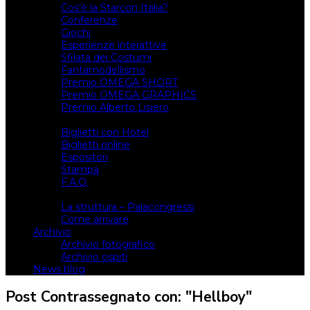
Cos’è la Starcon Italia?
Conferenze
Giochi
Esperienze interattive
Sfilata dei Costumi
Fantamodellismo
Premio OMEGA SHORT
Premio OMEGA GRAPHICS
Premio Alberto Lisiero
Biglietti
Biglietti con Hotel
Biglietti online
Espositori
Stampa
F.A.Q.
Il luogo
La struttura – Palacongressi
Come arrivare
Archivio
Archivio fotografico
Archivio ospiti
News blog
Post Contrassegnato con: "Hellboy"