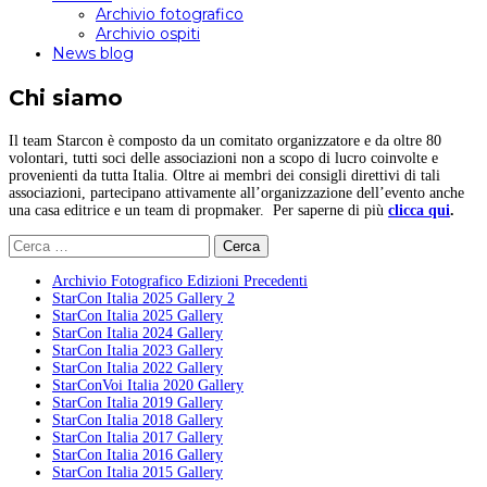
Archivio fotografico
Archivio ospiti
News blog
Chi siamo
Il team Starcon è composto da un comitato organizzatore e da oltre 80
volontari, tutti soci delle associazioni non a scopo di lucro coinvolte e
provenienti da tutta Italia. Oltre ai membri dei consigli direttivi di tali
associazioni, partecipano attivamente all’organizzazione dell’evento anche
una casa editrice e un team di propmaker. Per saperne di più
clicca qui
.
Ricerca
per:
Archivio Fotografico Edizioni Precedenti
StarCon Italia 2025 Gallery 2
StarCon Italia 2025 Gallery
StarCon Italia 2024 Gallery
StarCon Italia 2023 Gallery
StarCon Italia 2022 Gallery
StarConVoi Italia 2020 Gallery
StarCon Italia 2019 Gallery
StarCon Italia 2018 Gallery
StarCon Italia 2017 Gallery
StarCon Italia 2016 Gallery
StarCon Italia 2015 Gallery