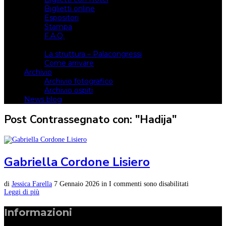
Biglietti online
Espositori
Stampa
F.A.Q.
Il luogo
La struttura – Palacongressi
Come arrivare
Archivio
Archivio fotografico
Archivio ospiti
News blog
Post Contrassegnato con: "Hadija"
Gabriella Cordone Lisiero
di
Jessica Farella
7 Gennaio 2026
in
I commenti sono disabilitati
Leggi di più
Informazioni