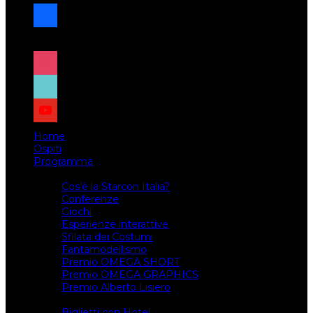
facebook
x
instagram
tiktok
youtube
Home
Ospiti
Programma
Attività
Cos’è la Starcon Italia?
Conferenze
Giochi
Esperienze interattive
Sfilata dei Costumi
Fantamodellismo
Premio OMEGA SHORT
Premio OMEGA GRAPHICS
Premio Alberto Lisiero
Biglietti
Biglietti con Hotel