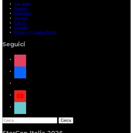
Chi siamo
Stampa
Espositori
Sponsor
F.A.Q.
Contatti
Privacy e Cookies Policy
Seguici
instagram
facebook
x
youtube
tiktok
Ricerca
per:
StarCon Italia 2026