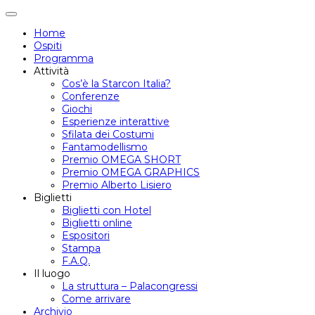
Attiva/disattiva
navigazione
Home
Ospiti
Programma
Attività
Cos’è la Starcon Italia?
Conferenze
Giochi
Esperienze interattive
Sfilata dei Costumi
Fantamodellismo
Premio OMEGA SHORT
Premio OMEGA GRAPHICS
Premio Alberto Lisiero
Biglietti
Biglietti con Hotel
Biglietti online
Espositori
Stampa
F.A.Q.
Il luogo
La struttura – Palacongressi
Come arrivare
Archivio