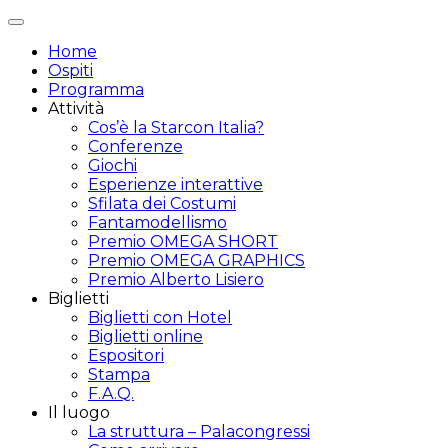
Attiva/disattiva
navigazione
Home
Ospiti
Programma
Attività
Cos’è la Starcon Italia?
Conferenze
Giochi
Esperienze interattive
Sfilata dei Costumi
Fantamodellismo
Premio OMEGA SHORT
Premio OMEGA GRAPHICS
Premio Alberto Lisiero
Biglietti
Biglietti con Hotel
Biglietti online
Espositori
Stampa
F.A.Q.
Il luogo
La struttura – Palacongressi