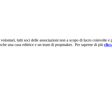
ontari, tutti soci delle associazioni non a scopo di lucro coinvolte e prov
anche una casa editrice e un team di propmaker. Per saperne di più
clicc