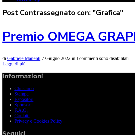
Post Contrassegnato con: "Grafica"
Premio OMEGA GRAP
di
Gabriele Manenti
7 Giugno 2022
in
I commenti sono disabilitati
Leggi di più
Informazioni
Chi siamo
Stampa
Espositori
Sponsor
F.A.Q.
Contatti
Privacy e Cookies Policy
Seguici