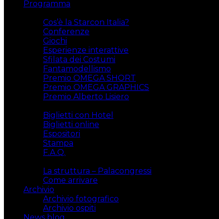
Programma
Attività
Cos’è la Starcon Italia?
Conferenze
Giochi
Esperienze interattive
Sfilata dei Costumi
Fantamodellismo
Premio OMEGA SHORT
Premio OMEGA GRAPHICS
Premio Alberto Lisiero
Biglietti
Biglietti con Hotel
Biglietti online
Espositori
Stampa
F.A.Q.
Il luogo
La struttura – Palacongressi
Come arrivare
Archivio
Archivio fotografico
Archivio ospiti
News blog