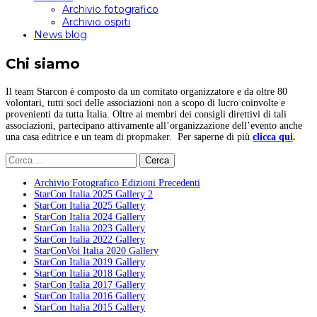
Archivio fotografico
Archivio ospiti
News blog
Chi siamo
Il team Starcon è composto da un comitato organizzatore e da oltre 80
volontari, tutti soci delle associazioni non a scopo di lucro coinvolte e
provenienti da tutta Italia. Oltre ai membri dei consigli direttivi di tali
associazioni, partecipano attivamente all’organizzazione dell’evento anche
una casa editrice e un team di propmaker. Per saperne di più
clicca qui
.
Ricerca
per:
Archivio Fotografico Edizioni Precedenti
StarCon Italia 2025 Gallery 2
StarCon Italia 2025 Gallery
StarCon Italia 2024 Gallery
StarCon Italia 2023 Gallery
StarCon Italia 2022 Gallery
StarConVoi Italia 2020 Gallery
StarCon Italia 2019 Gallery
StarCon Italia 2018 Gallery
StarCon Italia 2017 Gallery
StarCon Italia 2016 Gallery
StarCon Italia 2015 Gallery