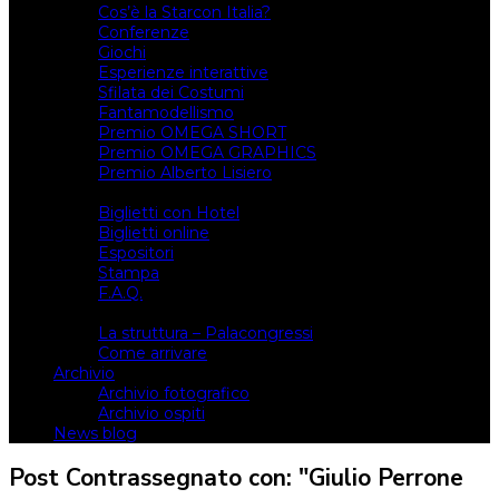
Cos’è la Starcon Italia?
Conferenze
Giochi
Esperienze interattive
Sfilata dei Costumi
Fantamodellismo
Premio OMEGA SHORT
Premio OMEGA GRAPHICS
Premio Alberto Lisiero
Biglietti
Biglietti con Hotel
Biglietti online
Espositori
Stampa
F.A.Q.
Il luogo
La struttura – Palacongressi
Come arrivare
Archivio
Archivio fotografico
Archivio ospiti
News blog
Post Contrassegnato con: "Giulio Perrone