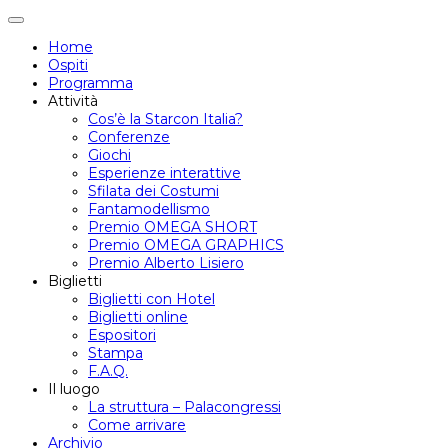
Attiva/disattiva
navigazione
Home
Ospiti
Programma
Attività
Cos’è la Starcon Italia?
Conferenze
Giochi
Esperienze interattive
Sfilata dei Costumi
Fantamodellismo
Premio OMEGA SHORT
Premio OMEGA GRAPHICS
Premio Alberto Lisiero
Biglietti
Biglietti con Hotel
Biglietti online
Espositori
Stampa
F.A.Q.
Il luogo
La struttura – Palacongressi
Come arrivare
Archivio