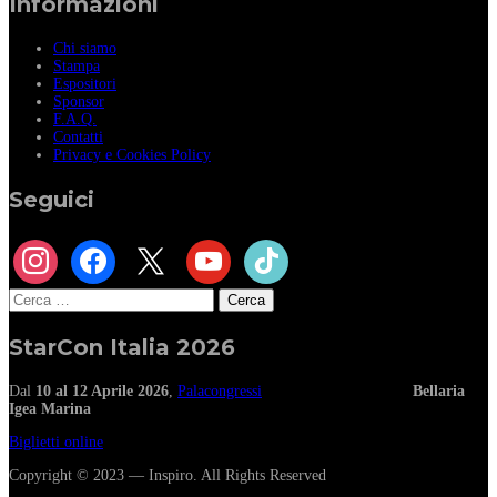
Informazioni
Chi siamo
Stampa
Espositori
Sponsor
F.A.Q.
Contatti
Privacy e Cookies Policy
Seguici
instagram
facebook
x
youtube
tiktok
Ricerca
per:
StarCon Italia 2026
Dal
10 al 12 Aprile 2026
,
Palacongressi
Bellaria
Igea Marina
Biglietti online
Copyright © 2023 — Inspiro. All Rights Reserved