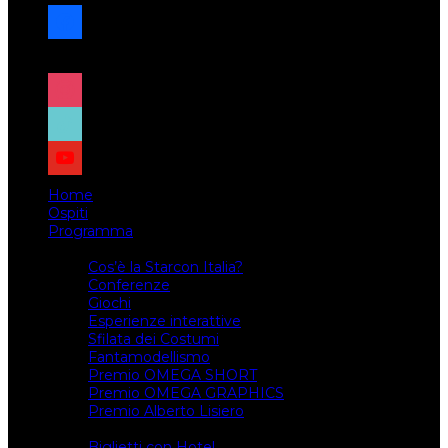
facebook
x
instagram
tiktok
youtube
Home
Ospiti
Programma
Attività
Cos’è la Starcon Italia?
Conferenze
Giochi
Esperienze interattive
Sfilata dei Costumi
Fantamodellismo
Premio OMEGA SHORT
Premio OMEGA GRAPHICS
Premio Alberto Lisiero
Biglietti
Biglietti con Hotel