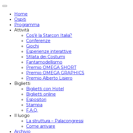
Attiva/disattiva
navigazione
Home
Ospiti
Programma
Attività
Cos’è la Starcon Italia?
Conferenze
Giochi
Esperienze interattive
Sfilata dei Costumi
Fantamodellismo
Premio OMEGA SHORT
Premio OMEGA GRAPHICS
Premio Alberto Lisiero
Biglietti
Biglietti con Hotel
Biglietti online
Espositori
Stampa
F.A.Q.
Il luogo
La struttura – Palacongressi
Come arrivare
Archivio