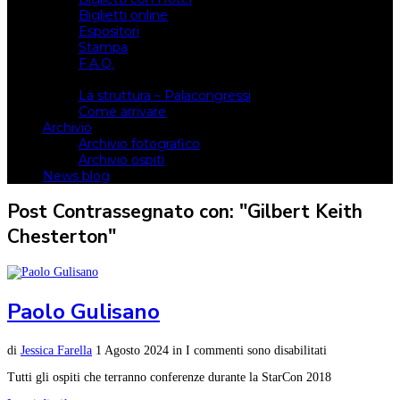
Biglietti online
Espositori
Stampa
F.A.Q.
Il luogo
La struttura – Palacongressi
Come arrivare
Archivio
Archivio fotografico
Archivio ospiti
News blog
Post Contrassegnato con: "Gilbert Keith
Chesterton"
Paolo Gulisano
di
Jessica Farella
1 Agosto 2024
in
I commenti sono disabilitati
Tutti gli ospiti che terranno conferenze durante la StarCon 2018