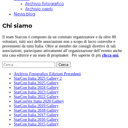
Archivio fotografico
Archivio ospiti
News blog
Chi siamo
Il team Starcon è composto da un comitato organizzatore e da oltre 80
volontari, tutti soci delle associazioni non a scopo di lucro coinvolte e
provenienti da tutta Italia. Oltre ai membri dei consigli direttivi di tali
associazioni, partecipano attivamente all’organizzazione dell’evento anche
una casa editrice e un team di propmaker. Per saperne di più
clicca qui
.
Ricerca
per:
Archivio Fotografico Edizioni Precedenti
StarCon Italia 2025 Gallery 2
StarCon Italia 2025 Gallery
StarCon Italia 2024 Gallery
StarCon Italia 2023 Gallery
StarCon Italia 2022 Gallery
StarConVoi Italia 2020 Gallery
StarCon Italia 2019 Gallery
StarCon Italia 2018 Gallery
StarCon Italia 2017 Gallery
StarCon Italia 2016 Gallery
StarCon Italia 2015 Gallery