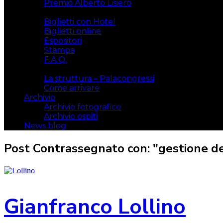
Premio Alberto Lisiero
Biglietti
Biglietti con Hotel
Biglietti online
Espositori
Stampa
F.A.Q.
Il luogo
La struttura – Palacongressi
Come arrivare
Archivio
Archivio fotografico
Archivio ospiti
News blog
Post Contrassegnato con: "gestione dei
Gianfranco Lollino