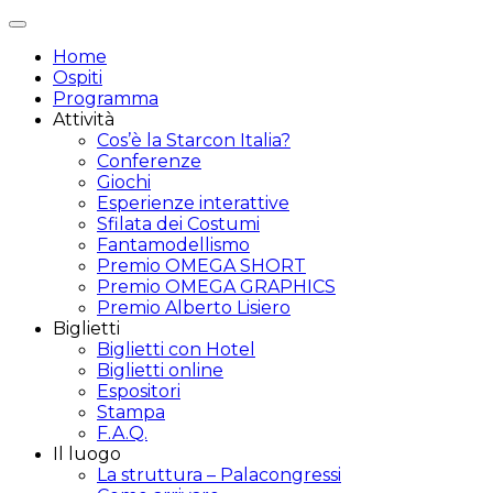
Attiva/disattiva
navigazione
Home
Ospiti
Programma
Attività
Cos’è la Starcon Italia?
Conferenze
Giochi
Esperienze interattive
Sfilata dei Costumi
Fantamodellismo
Premio OMEGA SHORT
Premio OMEGA GRAPHICS
Premio Alberto Lisiero
Biglietti
Biglietti con Hotel
Biglietti online
Espositori
Stampa
F.A.Q.
Il luogo
La struttura – Palacongressi