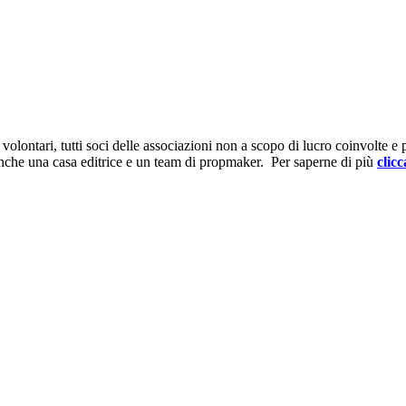
ontari, tutti soci delle associazioni non a scopo di lucro coinvolte e prov
anche una casa editrice e un team di propmaker. Per saperne di più
clicc