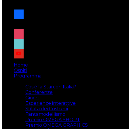
navigazione
facebook
x
instagram
tiktok
youtube
Home
Ospiti
Programma
Attività
Cos’è la Starcon Italia?
Conferenze
Giochi
Esperienze interattive
Sfilata dei Costumi
Fantamodellismo
Premio OMEGA SHORT
Premio OMEGA GRAPHICS