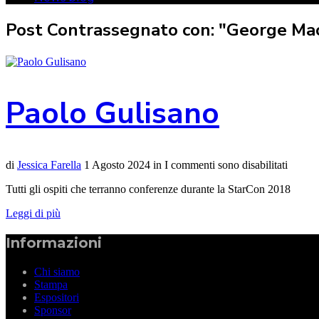
Post Contrassegnato con: "George M
Paolo Gulisano
di
Jessica Farella
1 Agosto 2024
in
I commenti sono disabilitati
Tutti gli ospiti che terranno conferenze durante la StarCon 2018
Leggi di più
Informazioni
Chi siamo
Stampa
Espositori
Sponsor