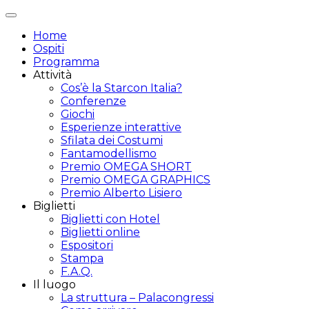
Attiva/disattiva
navigazione
Home
Ospiti
Programma
Attività
Cos’è la Starcon Italia?
Conferenze
Giochi
Esperienze interattive
Sfilata dei Costumi
Fantamodellismo
Premio OMEGA SHORT
Premio OMEGA GRAPHICS
Premio Alberto Lisiero
Biglietti
Biglietti con Hotel
Biglietti online
Espositori
Stampa
F.A.Q.
Il luogo
La struttura – Palacongressi