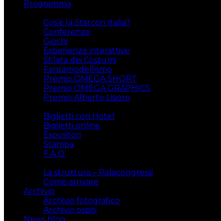
Programma
Attività
Cos’è la Starcon Italia?
Conferenze
Giochi
Esperienze interattive
Sfilata dei Costumi
Fantamodellismo
Premio OMEGA SHORT
Premio OMEGA GRAPHICS
Premio Alberto Lisiero
Biglietti
Biglietti con Hotel
Biglietti online
Espositori
Stampa
F.A.Q.
Il luogo
La struttura – Palacongressi
Come arrivare
Archivio
Archivio fotografico
Archivio ospiti
News blog