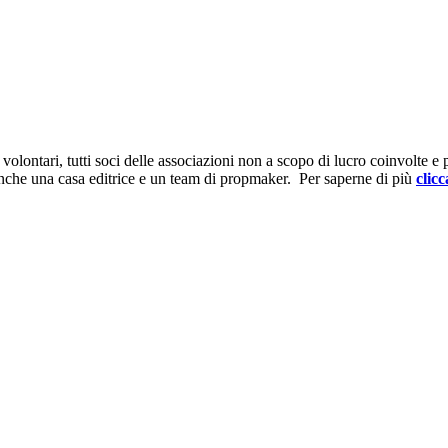
ontari, tutti soci delle associazioni non a scopo di lucro coinvolte e prov
anche una casa editrice e un team di propmaker. Per saperne di più
clicc