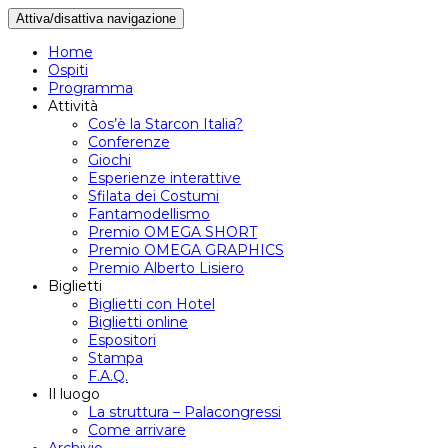
Attiva/disattiva navigazione
Home
Ospiti
Programma
Attività
Cos’è la Starcon Italia?
Conferenze
Giochi
Esperienze interattive
Sfilata dei Costumi
Fantamodellismo
Premio OMEGA SHORT
Premio OMEGA GRAPHICS
Premio Alberto Lisiero
Biglietti
Biglietti con Hotel
Biglietti online
Espositori
Stampa
F.A.Q.
Il luogo
La struttura – Palacongressi
Come arrivare