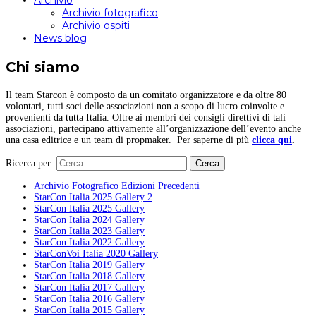
Archivio
Archivio fotografico
Archivio ospiti
News blog
Chi siamo
Il team Starcon è composto da un comitato organizzatore e da oltre 80
volontari, tutti soci delle associazioni non a scopo di lucro coinvolte e
provenienti da tutta Italia. Oltre ai membri dei consigli direttivi di tali
associazioni, partecipano attivamente all’organizzazione dell’evento anche
una casa editrice e un team di propmaker. Per saperne di più
clicca qui
.
Ricerca per:
Archivio Fotografico Edizioni Precedenti
StarCon Italia 2025 Gallery 2
StarCon Italia 2025 Gallery
StarCon Italia 2024 Gallery
StarCon Italia 2023 Gallery
StarCon Italia 2022 Gallery
StarConVoi Italia 2020 Gallery
StarCon Italia 2019 Gallery
StarCon Italia 2018 Gallery
StarCon Italia 2017 Gallery
StarCon Italia 2016 Gallery
StarCon Italia 2015 Gallery