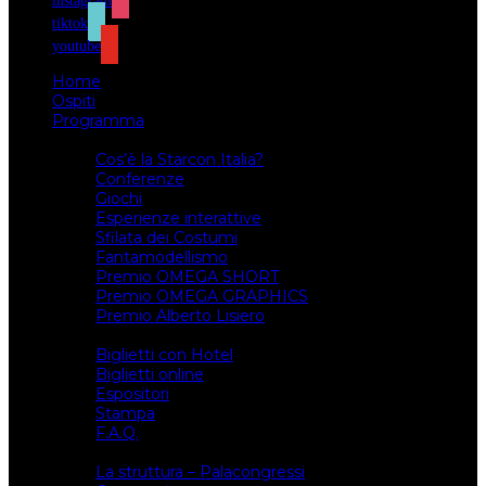
instagram
tiktok
youtube
Home
Ospiti
Programma
Attività
Cos’è la Starcon Italia?
Conferenze
Giochi
Esperienze interattive
Sfilata dei Costumi
Fantamodellismo
Premio OMEGA SHORT
Premio OMEGA GRAPHICS
Premio Alberto Lisiero
Biglietti
Biglietti con Hotel
Biglietti online
Espositori
Stampa
F.A.Q.
Il luogo
La struttura – Palacongressi