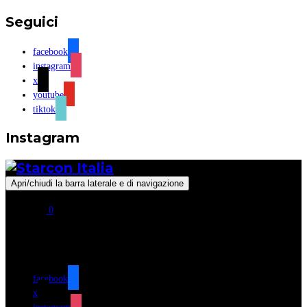
Seguici
facebook
instagram
x
youtube
tiktok
Instagram
Apri/chiudi la barra laterale e di navigazione
0
Seguici
facebook
x