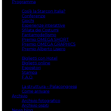
Programma
Attività
Cos’è la Starcon Italia?
Conferenze
Giochi
Esperienze interattive
Sfilata dei Costumi
Fantamodellismo
Premio OMEGA SHORT
Premio OMEGA GRAPHICS
Premio Alberto Lisiero
Biglietti
Biglietti con Hotel
Biglietti online
Espositori
Stampa
F.A.Q.
Il luogo
La struttura – Palacongressi
Come arrivare
Archivio
Archivio fotografico
Archivio ospiti
News blog