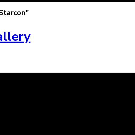
 Starcon"
allery