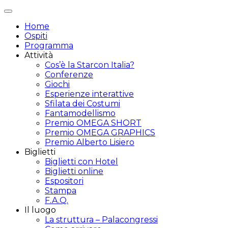
Attiva/disattiva
navigazione
Home
Ospiti
Programma
Attività
Cos’è la Starcon Italia?
Conferenze
Giochi
Esperienze interattive
Sfilata dei Costumi
Fantamodellismo
Premio OMEGA SHORT
Premio OMEGA GRAPHICS
Premio Alberto Lisiero
Biglietti
Biglietti con Hotel
Biglietti online
Espositori
Stampa
F.A.Q.
Il luogo
La struttura – Palacongressi