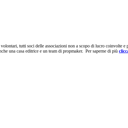
ontari, tutti soci delle associazioni non a scopo di lucro coinvolte e prov
anche una casa editrice e un team di propmaker. Per saperne di più
clicc