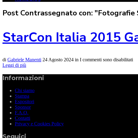
Post Contrassegnato con: "Fotografie
StarCon Italia 2015 G
di
Gabriele Manenti
24 Agosto 2024
in
I commenti sono disabilitati
Leggi di più
Informazioni
Chi siamo
Stampa
Espositori
Sponsor
F.A.Q.
Contatti
Privacy e Cookies Policy
Seguici