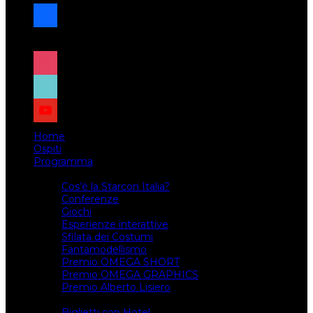
facebook
x
instagram
tiktok
youtube
Home
Ospiti
Programma
Attività
Cos’è la Starcon Italia?
Conferenze
Giochi
Esperienze interattive
Sfilata dei Costumi
Fantamodellismo
Premio OMEGA SHORT
Premio OMEGA GRAPHICS
Premio Alberto Lisiero
Biglietti
Biglietti con Hotel