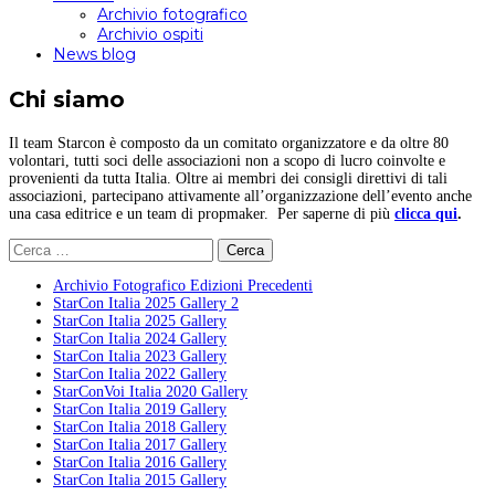
Archivio fotografico
Archivio ospiti
News blog
Chi siamo
Il team Starcon è composto da un comitato organizzatore e da oltre 80
volontari, tutti soci delle associazioni non a scopo di lucro coinvolte e
provenienti da tutta Italia. Oltre ai membri dei consigli direttivi di tali
associazioni, partecipano attivamente all’organizzazione dell’evento anche
una casa editrice e un team di propmaker. Per saperne di più
clicca qui
.
Ricerca
per:
Archivio Fotografico Edizioni Precedenti
StarCon Italia 2025 Gallery 2
StarCon Italia 2025 Gallery
StarCon Italia 2024 Gallery
StarCon Italia 2023 Gallery
StarCon Italia 2022 Gallery
StarConVoi Italia 2020 Gallery
StarCon Italia 2019 Gallery
StarCon Italia 2018 Gallery
StarCon Italia 2017 Gallery
StarCon Italia 2016 Gallery
StarCon Italia 2015 Gallery