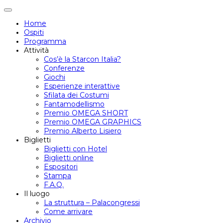
Attiva/disattiva
navigazione
Home
Ospiti
Programma
Attività
Cos’è la Starcon Italia?
Conferenze
Giochi
Esperienze interattive
Sfilata dei Costumi
Fantamodellismo
Premio OMEGA SHORT
Premio OMEGA GRAPHICS
Premio Alberto Lisiero
Biglietti
Biglietti con Hotel
Biglietti online
Espositori
Stampa
F.A.Q.
Il luogo
La struttura – Palacongressi
Come arrivare
Archivio