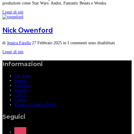
produzioni come Star Wars: Andor, Fantastic Beasts e Wonka.
Leggi di più
Nick Owenford
di
Jessica Farella
27 Febbraio 2025
in
I commenti sono disabilitati
Leggi di più
Informazioni
Chi siamo
Stampa
Espositori
Sponsor
F.A.Q.
Contatti
Privacy e Cookies Policy
Seguici
instagram