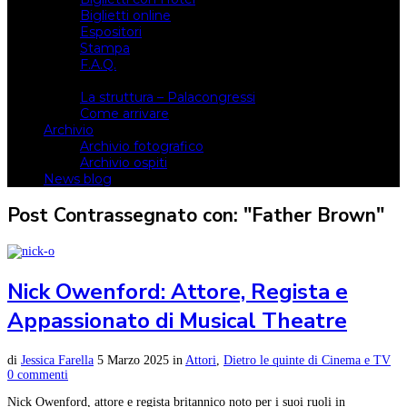
Biglietti online
Espositori
Stampa
F.A.Q.
Il luogo
La struttura – Palacongressi
Come arrivare
Archivio
Archivio fotografico
Archivio ospiti
News blog
Post Contrassegnato con: "Father Brown"
Nick Owenford: Attore, Regista e
Appassionato di Musical Theatre
di
Jessica Farella
5 Marzo 2025
in
Attori
,
Dietro le quinte di Cinema e TV
0 commenti
Nick Owenford, attore e regista britannico noto per i suoi ruoli in